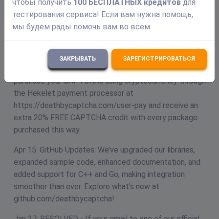
чтобы получить
100 БЕСПЛАТНЫХ кредитов
для
ДОСТУПНЫ РАСШИРЕНИЯ БРАУЗЕРА
тестирования сервиса! Если вам нужна помощь,
мы будем рады помочь вам во всем
Обновления
ЗАКРЫВАТЬ
ЗАРЕГИСТРИРОВАТЬСЯ
May 13: Crypto payments got better! You can now
purchase your CAPTCHAs using cryptocurrency through
the Hekelet payment processor at
https://deathbycaptcha.com/user-pay and receive an
extra 20% FREE CAPTCHA credit with every package
purchased this way.
Apr 15: GitHub Updates: We’ve upgraded our libraries,
expanded sample code, enhanced documentation, and
added support for C++ and Go, making integration
smoother than ever. Explore what’s new at
github.com/deathbycaptcha!
Jan 27: RESOLVED - If your email to one of our official