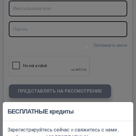
Имя пользователя
Пароль
Запомнить меня
ПРЕДСТАВЛЯТЬ НА РАССМОТРЕНИЕ
БЕСПЛАТНЫЕ кредиты
Забыли свой пароль?
Зарегистрируйтесь сейчас
и
свяжитесь с нами
,