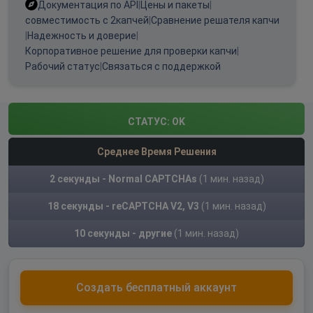
Документация по API
|
Цены и пакеты
|
совместимость с 2капчей
|
Сравнение решателя капчи
|
Надежность и доверие
|
Корпоративное решение для проверки капчи
|
Рабочий статус
|
Связаться с поддержкой
СТАТУС:
OK
Среднее Время Решения
2 секунды - Normal CAPTCHAs
(1 мин. назад)
18 секунды - reCAPTCHA V2, V3
(1 мин. назад)
10 секунды - другие
(1 мин. назад)
Создать бесплатный аккаунт