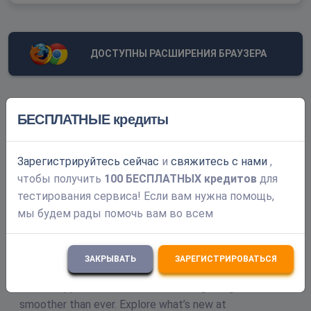
ДОСТУПНЫ РАСШИРЕНИЯ БРАУЗЕРА
Обновления
БЕСПЛАТНЫЕ кредиты
May 13: Crypto payments got better! You can now
purchase your CAPTCHAs using cryptocurrency through
Зарегистрируйтесь сейчас
и
свяжитесь с нами
,
the Hekelet payment processor at
чтобы получить
100 БЕСПЛАТНЫХ кредитов
для
https://deathbycaptcha.com/user-pay and receive an
тестирования сервиса! Если вам нужна помощь,
extra 20% FREE CAPTCHA credit with every package
мы будем рады помочь вам во всем
purchased this way.
Apr 15: GitHub Updates: We’ve upgraded our libraries,
ЗАКРЫВАТЬ
ЗАРЕГИСТРИРОВАТЬСЯ
expanded sample code, enhanced documentation, and
added support for C++ and Go, making integration
smoother than ever. Explore what’s new at