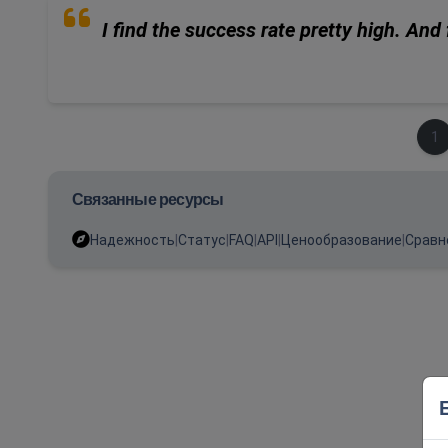
I find the success rate pretty high. And 
(теку
1
Связанные ресурсы
Надежность
|
Статус
|
FAQ
|
API
|
Ценообразование
|
Сравн