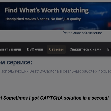
Рекламное объявление
ывать капчи
DBC очки
Отзывы
Свяжитесь с нами
B
ем сервисе:
 использующих DeathByCaptcha в реальных рабочих процес
! Sometimes I got CAPTCHA solution in a second!