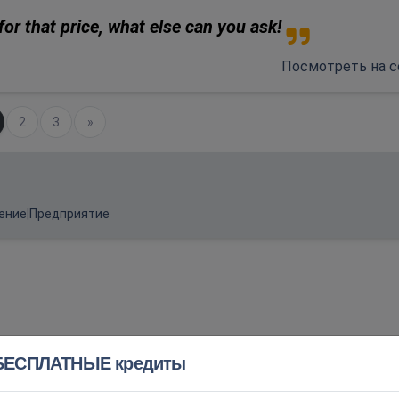
for that price, what else can you ask!
Посмотреть на с
щий)
2
3
Следующий
»
ение
|
Предприятие
БЕСПЛАТНЫЕ кредиты