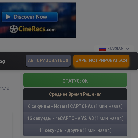
RUSSIAN
АВТОРИЗОВАТЬСЯ
ЗАРЕГИСТРИРОВАТЬСЯ
log
СТАТУС:
OK
сах.
Среднее Время Решения
6 секунды - Normal CAPTCHAs
(1 мин. назад)
16 секунды - reCAPTCHA V2, V3
(1 мин. назад)
11 секунды - другие
(1 мин. назад)