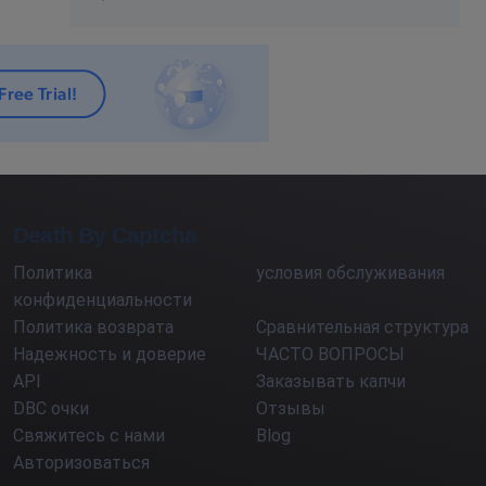
Death By Captcha
Политика
условия обслуживания
конфиденциальности
Политика возврата
Сравнительная структура
Надежность и доверие
ЧАСТО ВОПРОСЫ
API
Заказывать капчи
DBC очки
Отзывы
Свяжитесь с нами
Blog
Авторизоваться