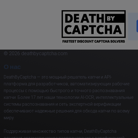
© 2026 deathbycaptcha.com
О нас
DeathByCaptcha — это мощный решатель капчи и API-
платформа для разработчиков, автоматизирующих рабочие
процессы с помощью быстрого и точного распознавания
капчи. Более 17 лет наши технологии AI-OCR, интеллектуальные
системы распознавания и сеть экспертной верификации
обеспечивают надежные решения для обхода капчи по всему
миру.
Поддерживая множество типов капчи, DeathByCaptcha