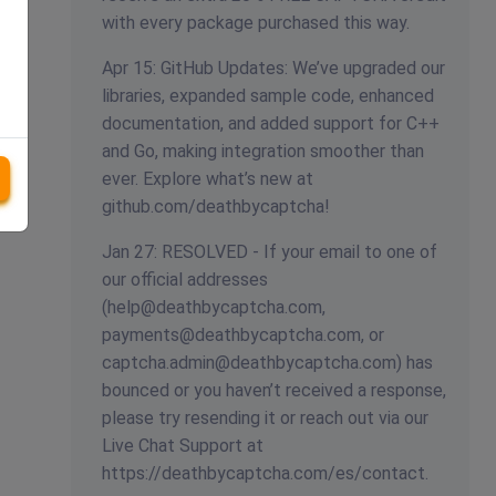
with every package purchased this way.
Apr 15: GitHub Updates: We’ve upgraded our
libraries, expanded sample code, enhanced
documentation, and added support for C++
and Go, making integration smoother than
ever. Explore what’s new at
github.com/deathbycaptcha!
Jan 27: RESOLVED - If your email to one of
our official addresses
(
help@deathbycaptcha.com
,
payments@deathbycaptcha.com
, or
captcha.admin@deathbycaptcha.com
) has
bounced or you haven’t received a response,
please try resending it or reach out via our
Live Chat Support at
https://deathbycaptcha.com/es/contact.