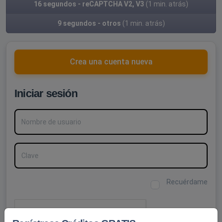
16 segundos - reCAPTCHA V2, V3
(1 min. atrás)
9 segundos - otros
(1 min. atrás)
Crea una cuenta nueva
Iniciar sesión
Nombre de usuario
Clave
Recuérdame