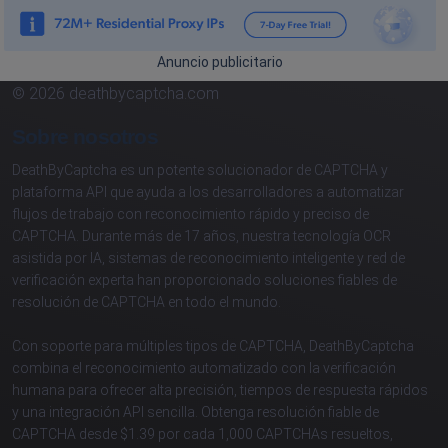
Anuncio publicitario
© 2026 deathbycaptcha.com
Sobre nosotros
DeathByCaptcha es un potente solucionador de CAPTCHA y
plataforma API que ayuda a los desarrolladores a automatizar
flujos de trabajo con reconocimiento rápido y preciso de
CAPTCHA. Durante más de 17 años, nuestra tecnología OCR
asistida por IA, sistemas de reconocimiento inteligente y red de
verificación experta han proporcionado soluciones fiables de
resolución de CAPTCHA en todo el mundo.
Con soporte para múltiples tipos de CAPTCHA, DeathByCaptcha
combina el reconocimiento automatizado con la verificación
humana para ofrecer alta precisión, tiempos de respuesta rápidos
y una integración API sencilla. Obtenga resolución fiable de
CAPTCHA desde $1.39 por cada 1,000 CAPTCHAs resueltos,