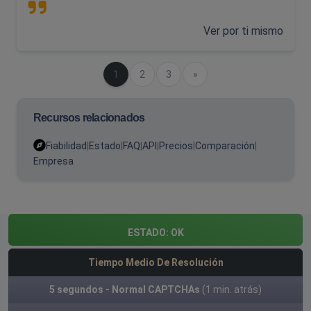
Ver por ti mismo
(actual)
1
2
3
Próximo
»
Recursos relacionados
Fiabilidad
|
Estado
|
FAQ
|
API
|
Precios
|
Comparación
|
Empresa
ESTADO:
OK
Tiempo Medio De Resolución
5 segundos - Normal CAPTCHAs
(1 min. atrás)