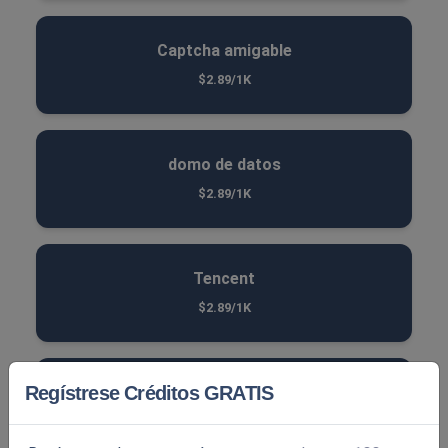
Captcha amigable
$2.89/1K
domo de datos
$2.89/1K
Tencent
$2.89/1K
Regístrese Créditos GRATIS
captcha atb
$2.89/1K