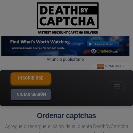
Anuncio publicitario
SPANISH
INSCRIBIRSE
INICIAR SESIÓN
Ordenar captchas
Agregue o recargue el saldo de su cuenta DeathByCaptcha