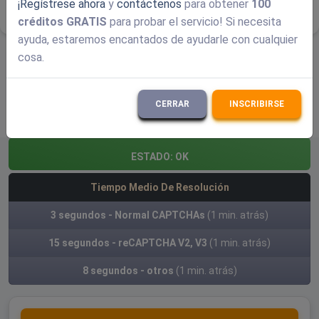
¡Regístrese ahora
y
contáctenos
para obtener
100
créditos GRATIS
para probar el servicio! Si necesita
ayuda, estaremos encantados de ayudarle con cualquier
cosa.
Recursos relacionados
API
|
Empresa
|
Fiabilidad
|
Preguntas frecuentes
|
Estado
CERRAR
INSCRIBIRSE
ESTADO:
OK
Tiempo Medio De Resolución
3 segundos - Normal CAPTCHAs
(1 min. atrás)
15 segundos - reCAPTCHA V2, V3
(1 min. atrás)
8 segundos - otros
(1 min. atrás)