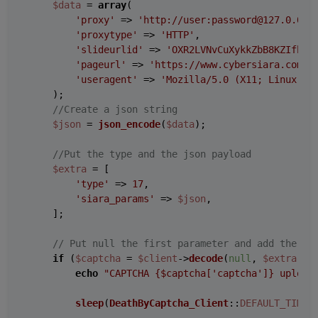
$data
 = 
array
(

'proxy'
 => 
'http://user:password@127.0.0.1
'proxytype'
 => 
'HTTP'
,

'slideurlid'
 => 
'OXR2LVNvCuXykkZbB8KZIfh16
'pageurl'
 => 
'https://www.cybersiara.com/b
'useragent'
 => 
'Mozilla/5.0 (X11; Linux x8
    );

//Create a json string
$json
 = 
json_encode
(
$data
);

//Put the type and the json payload
$extra
 = [

'type'
 => 
17
,

'siara_params'
 => 
$json
,

    ];

// Put null the first parameter and add the ex
if
 (
$captcha
 = 
$client
->
decode
(
null
, 
$extra
)) {
echo
"CAPTCHA 
{$captcha['captcha']}
 upload
sleep
(
DeathByCaptcha_Client
::
DEFAULT_TIMEO