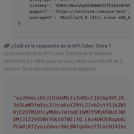
    'sitekey': 'OXR2LVNvCuXykkZbB8KZIfh162sNT8S2'
    'pageurl': 'https://testsite.com/xxx-test',

    'useragent': 'Mozilla/5.0 (X11; Linux x86_64
}

¿Cuál es la respuesta de la API
Cyber Siara
?
La respuesta de la API Cyber Siara tiene la siguiente
estructura. Es válido para un uso y tiene una vida útil de 2
minutos. Será una cadena como la siguiente:
"eyJhbGciOiJIUzUxMiIsInR5cCI6IkpXVCJ9.ey
3d3LmN5YmVyc2lhcmEuY29tL2Jvb2stYS1kZW1vI
OjE2OTM1OTcyMDUsImlhdCI6MTY5MzU5NzE3NSwi
DMjJIZ2VVVWtYOGtDTWIifQ.Lkv4UH2ERopb62aq
PCm0jRTZynzZdavr0kL8NfqoXezFTLktH141btAO