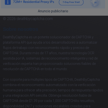
Anuncio publicitario
© 2026 deathbycaptcha.com
Sobre nosotros
DeathByCaptcha es un potente solucionador de CAPTCHA y
plataforma API que ayuda a los desarrolladores a automatizar
flujos de trabajo con reconocimiento rápido y preciso de
CAPTCHA. Durante más de 17 años, nuestra tecnología OCR
asistida por IA, sistemas de reconocimiento inteligente y red de
verificación experta han proporcionado soluciones fiables de
resolución de CAPTCHA en todo el mundo.
Con soporte para múltiples tipos de CAPTCHA, DeathByCaptcha
combina el reconocimiento automatizado con la verificación
humana para ofrecer alta precisión, tiempos de respuesta rápidos
y una integración API sencilla. Obtenga resolución fiable de
CAPTCHA desde $1.39 por cada 1,000 CAPTCHAs resueltos,
disponibilidad 24/7 y soluciones escalables creadas para