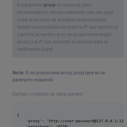
El parámetro
proxy
es opcional, pero
recomendamos encarecidamente usar uno para
evitar el rechazo de la página proporcionada
debido a inconsistencias entre la IP que resolvió el
captcha (el nuestro si no se proporciona ningún
proxy) y la IP que presentó la solución para la
verificación (tuya).
Nota:
Si se proporciona proxy, proxytype es un
parámetro requerido.
Ejemplo completo de siara_params:
{

    'proxy': 'http://user:
password@127.0.0.1
:1234
    'proxytype': 'HTTP',
