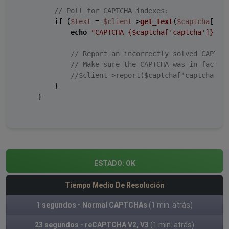
// Poll for CAPTCHA indexes:
if
 (
$text
 = 
$client
->
get_text
(
$captcha
[
'ca
echo
"CAPTCHA 
{$captcha['captcha']}
 so
// Report an incorrectly solved CAPTCH
// Make sure the CAPTCHA was in fact i
//$client->report($captcha['captcha'])
        }

    }

ESTADO:
OK
Tiempo Medio De Resolución
1 segundos - Normal CAPTCHAs
(1 min. atrás)
23 segundos - reCAPTCHA V2, V3
(1 min. atrás)