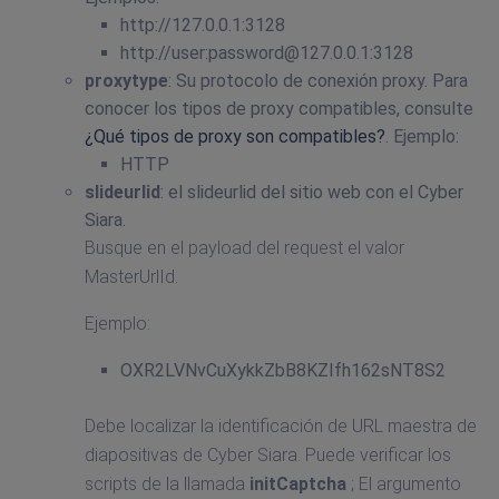
http://127.0.0.1:3128
http://user:
password@127.0.0.1
:3128
proxytype
: Su protocolo de conexión proxy. Para
conocer los tipos de proxy compatibles, consulte
¿Qué tipos de proxy son compatibles?
. Ejemplo:
HTTP
slideurlid
: el slideurlid del sitio web con el Cyber
Siara.
Busque en el payload del request el valor
MasterUrlId.
Ejemplo:
OXR2LVNvCuXykkZbB8KZIfh162sNT8S2
Debe localizar la identificación de URL maestra de
diapositivas de Cyber Siara. Puede verificar los
scripts de la llamada
initCaptcha
; El argumento