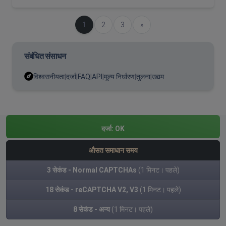
(मौजूदा)
1
2
3
अगला
»
संबंधित संसाधन
विश्वसनीयता
|
दर्जा
|
FAQ
|
API
|
मूल्य निर्धारण
|
तुलना
|
उद्यम
दर्जा:
OK
औसत समाधान समय
3 सेकंड - Normal CAPTCHAs
(1 मिनट। पहले)
18 सेकंड - reCAPTCHA V2, V3
(1 मिनट। पहले)
8 सेकंड - अन्य
(1 मिनट। पहले)