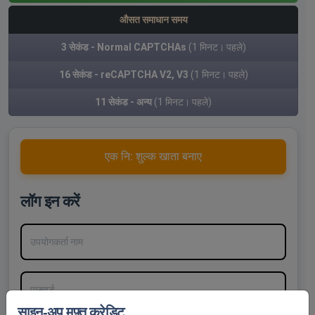
औसत समाधान समय
3 सेकंड - Normal CAPTCHAs
(1 मिनट। पहले)
16 सेकंड - reCAPTCHA V2, V3
(1 मिनट। पहले)
11 सेकंड - अन्य
(1 मिनट। पहले)
एक नि: शुल्क खाता बनाए
लॉग इन करें
उपयोगकर्ता नाम
पासवर्ड
साइन-अप मुफ़्त क्रेडिट