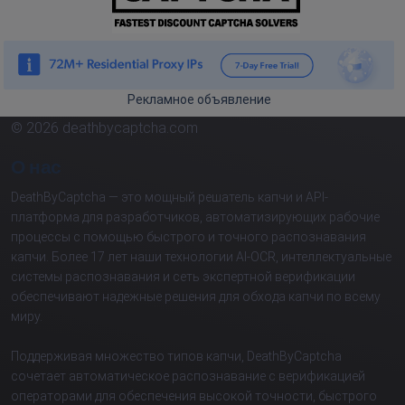
Рекламное объявление
© 2026 deathbycaptcha.com
О нас
DeathByCaptcha — это мощный решатель капчи и API-
платформа для разработчиков, автоматизирующих рабочие
процессы с помощью быстрого и точного распознавания
капчи. Более 17 лет наши технологии AI-OCR, интеллектуальные
системы распознавания и сеть экспертной верификации
обеспечивают надежные решения для обхода капчи по всему
миру.
Поддерживая множество типов капчи, DeathByCaptcha
сочетает автоматическое распознавание с верификацией
операторами для обеспечения высокой точности, быстрого