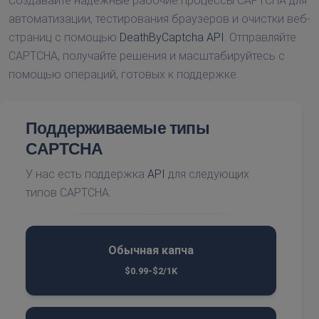
Создавайте надежные рабочие процессы CAPTCHA для
автоматизации, тестирования браузеров и очистки веб-
страниц с помощью
DeathByCaptcha API
. Отправляйте
CAPTCHA, получайте решения и масштабируйтесь с
помощью операций, готовых к поддержке.
Поддерживаемые типы
CAPTCHA
У нас есть поддержка
API
для следующих
типов CAPTCHA:
Обычная капча
$0.99-$2/1K