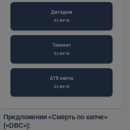
Датадом
$2.89/1K
Тенсент
$2.89/1K
АТБ капча
$2.89/1K
Предложения «Смерть по капче»
(«DBC»):