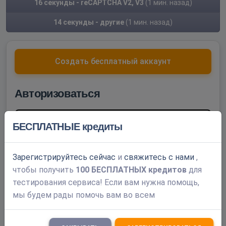
16 секунды - reCAPTCHA V2, V3
(1 мин. назад)
14 секунды - другие
(1 мин. назад)
Создать бесплатный аккаунт
Авторизоваться
Имя пользователя
БЕСПЛАТНЫЕ кредиты
Пароль
Зарегистрируйтесь сейчас
и
свяжитесь с нами
,
чтобы получить
100 БЕСПЛАТНЫХ кредитов
для
тестирования сервиса! Если вам нужна помощь,
Запомнить меня
мы будем рады помочь вам во всем