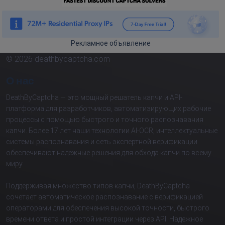
Рекламное объявление
© 2026 deathbycaptcha.com
О нас
DeathByCaptcha — это мощный решатель капчи и API-
платформа для разработчиков, автоматизирующих рабочие
процессы с помощью быстрого и точного распознавания
капчи. Более 17 лет наши технологии AI-OCR, интеллектуальные
системы распознавания и сеть экспертной верификации
обеспечивают надежные решения для обхода капчи по всему
миру.
Поддерживая множество типов капчи, DeathByCaptcha
сочетает автоматическое распознавание с верификацией
операторами для обеспечения высокой точности, быстрого
времени ответа и простой интеграции через API. Надежное