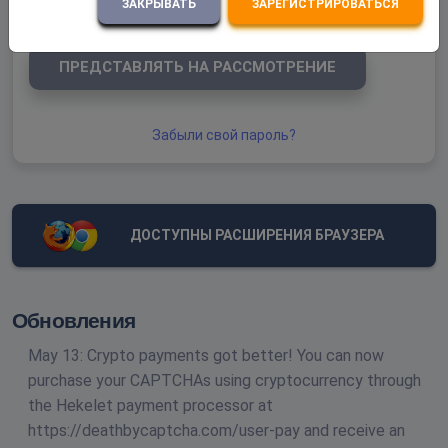
ЗАКРЫВАТЬ
ЗАРЕГИСТРИРОВАТЬСЯ
ПРЕДСТАВЛЯТЬ НА РАССМОТРЕНИЕ
Забыли свой пароль?
ДОСТУПНЫ РАСШИРЕНИЯ БРАУЗЕРА
Обновления
May 13: Crypto payments got better! You can now
purchase your CAPTCHAs using cryptocurrency through
the Hekelet payment processor at
https://deathbycaptcha.com/user-pay and receive an