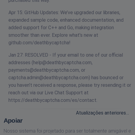
purchased this way.
Apr 15: GitHub Updates: We’ve upgraded our libraries,
expanded sample code, enhanced documentation, and
added support for C++ and Go, making integration
smoother than ever. Explore what’s new at
github.com/deathbycaptcha!
Jan 27: RESOLVED - If your email to one of our official
addresses (
help@deathbycaptcha.com
,
payments@deathbycaptcha.com
, or
captcha.admin@deathbycaptcha.com
) has bounced or
you haven’t received a response, please try resending it or
reach out via our Live Chat Support at
https://deathbycaptcha.com/es/contact.
Atualizações anteriores…
Apoiar
Nosso sistema foi projetado para ser totalmente amigável e