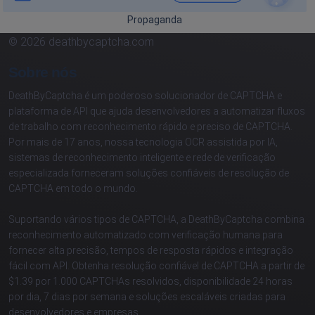
Propaganda
© 2026 deathbycaptcha.com
Sobre nós
DeathByCaptcha é um poderoso solucionador de CAPTCHA e
plataforma de API que ajuda desenvolvedores a automatizar fluxos
de trabalho com reconhecimento rápido e preciso de CAPTCHA.
Por mais de 17 anos, nossa tecnologia OCR assistida por IA,
sistemas de reconhecimento inteligente e rede de verificação
especializada forneceram soluções confiáveis de resolução de
CAPTCHA em todo o mundo.
Suportando vários tipos de CAPTCHA, a DeathByCaptcha combina
reconhecimento automatizado com verificação humana para
fornecer alta precisão, tempos de resposta rápidos e integração
fácil com API. Obtenha resolução confiável de CAPTCHA a partir de
$1.39 por 1.000 CAPTCHAs resolvidos, disponibilidade 24 horas
por dia, 7 dias por semana e soluções escaláveis criadas para
desenvolvedores e empresas.