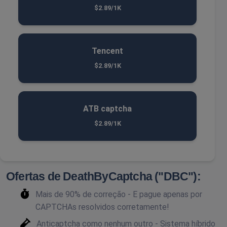
$2.89/1K
Tencent
$2.89/1K
ATB captcha
$2.89/1K
Ofertas de DeathByCaptcha ("DBC"):
Mais de 90% de correção - E pague apenas por
CAPTCHAs resolvidos corretamente!
Anticaptcha como nenhum outro - Sistema híbrido