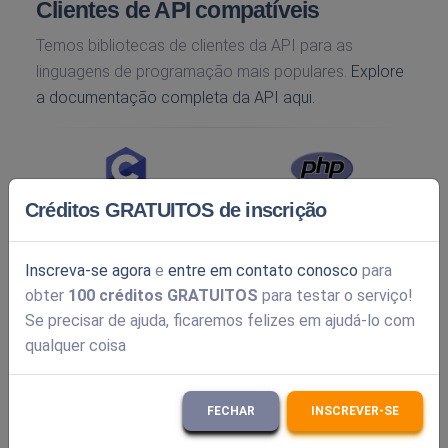
Clientes de API compatíveis
Temos bibliotecas de clientes da API para as
linguagens de programação mais populares.
Explore
a documentação completa da API aqui.
Créditos GRATUITOS de inscrição
Inscreva-se agora
e
entre em contato conosco
para
obter
100 créditos GRATUITOS
para testar o serviço!
Se precisar de ajuda, ficaremos felizes em ajudá-lo com
qualquer coisa
FECHAR
INSCREVER-SE