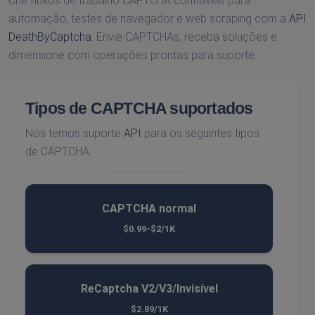
Crie fluxos de trabalho CAPTCHA confiáveis ​​para
automação, testes de navegador e web scraping com a
API
DeathByCaptcha
. Envie CAPTCHAs, receba soluções e
dimensione com operações prontas para suporte.
Tipos de CAPTCHA suportados
Nós temos suporte
API
para os seguintes tipos
de CAPTCHA:
CAPTCHA normal
$0.99-$2/1K
ReCaptcha V2/V3/Invisível
$2.89/1K