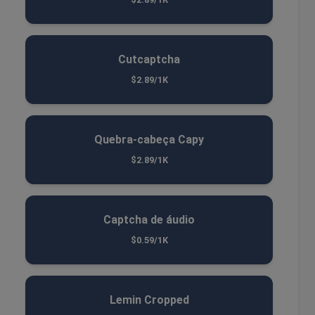
Cutcaptcha
$2.89/1K
Quebra-cabeça Capy
$2.89/1K
Captcha de áudio
$0.59/1K
Lemin Cropped