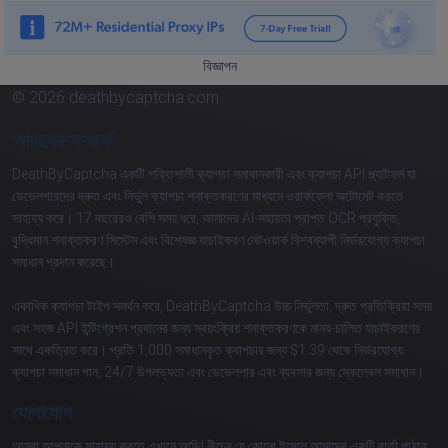
বিজ্ঞাপন
© 2026 deathbycaptcha.com
আমাদের সম্পর্কে
DeathByCaptcha একটি শক্তিশালী ক্যাপচা সমাধানকারী এবং ক্যাপচা API প্ল্যাটফর্ম যা
ডেভেলপারদের দ্রুত এবং নির্ভুল ক্যাপচা শনাক্তকরণের মাধ্যমে ওয়ার্কফ্লো অটোমেট করতে
সাহায্য করে। 17 বছরেরও বেশি সময় ধরে, আমাদের AI-সহায়তা প্রাপ্ত OCR প্রযুক্তি,
বুদ্ধিমান শনাক্তকরণ সিস্টেম এবং বিশেষজ্ঞ যাচাইকরণ নেটওয়ার্ক বিশ্বব্যাপী নির্ভরযোগ্য ক্যাপচা
সমাধান প্রদান করেছে।
একাধিক ক্যাপচা টাইপ সমর্থন করে, DeathByCaptcha উচ্চ নির্ভুলতা, দ্রুত প্রতিক্রিয়া সময়
এবং সহজ API ইন্টিগ্রেশন প্রদানের জন্য স্বয়ংক্রিয় শনাক্তকরণকে মানব-চালিত যাচাইকরণের
সাথে একত্রিত করে। প্রতি 1,000 সমাধানকৃত ক্যাপচার জন্য $1.39 থেকে নির্ভরযোগ্য
ক্যাপচা সমাধান পান, 24/7 উপলভ্যতা এবং ডেভেলপার এবং ব্যবসার জন্য স্কেলেবল সমাধান।
যোগাযোগ
আমরা আপনাকে সাহায্য করতে এখানে আছি! নীচের যে কোনো ইমেলে আমাদের একটি বার্তা পাঠান: