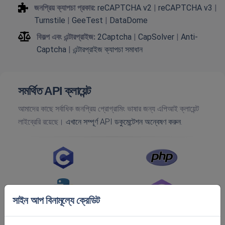
জনপ্রিয় ক্যাপচা প্রকার:
reCAPTCHA v2
|
reCAPTCHA v3
|
Turnstile
|
GeeTest
|
DataDome
বিকল্প এবং এন্টারপ্রাইজ:
2Captcha
|
CapSolver
|
Anti-
Captcha
|
এন্টারপ্রাইজ ক্যাপচা সমাধান
সমর্থিত API ক্লায়েন্ট
আমাদের কাছে সর্বাধিক জনপ্রিয় প্রোগ্রামিং ভাষার জন্য এপিআই ক্লায়েন্ট
লাইব্রেরি রয়েছে।
এখানে সম্পূর্ণ API ডকুমেন্টেশন অন্বেষণ করুন.
সাইন আপ বিনামূল্যে ক্রেডিট