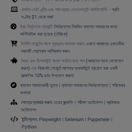
কাস্টম ডেটা এন্ট্রি এবং সফ্টওয়্যার ডেভেলপমেন্ট আউটসোর্সিং -
প্রতি
ঘণ্টায় $1 থেকে শুরু!
উচ্চ নির্ভুলতার গ্যারান্টি:
নির্ভরযোগ্য নিয়মিত ক্যাপচা সমাধানের জন্য
অপ্টিমাইজ করা হয়েছে (ঐচ্ছিক)
ডিবিসি পয়েন্টের সাথে পুরষ্কার আনলক করুন:
এখানে আমাদের একচেটিয়া
লয়ালটি প্রোগ্রাম আবিষ্কার করুন
সঞ্চয় এবং ডিসকাউন্ট: বাল্ক অর্ডারে ছাড় পান
(আমাদের সাথে যোগাযোগ
করুন)
এবং
ক্রিপ্টো পেমেন্টে আপনার অ্যাকাউন্টে প্রয়োগ করা একটি
তাত্ক্ষণিক 10% ছাড় উপভোগ করুন!
ক্যাপচা সমাধানকারী তুলনা
|
ক্যাপচা সমাধানের নির্ভরযোগ্যতা
|
পরিষেবার
অবস্থা
ক্ষেত্রে ব্যবহার করুন:
ওয়েব স্ক্র্যাপিং
|
পরীক্ষা অটোমেশন
|
ব্রাউজার
অটোমেশন
ইন্টিগ্রেশন:
Playwright
|
Selenium
|
Puppeteer
|
Python