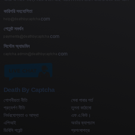
কারিগরি সহযোগিতা
com
পেমেন্ট সমর্থন
com
সিস্টেম অ্যাডমিন
com
Death By Captcha
গোপনীয়তা নীতি
সেবা পাবার শর্ত
প্রত্যর্পণ নীতি
তুলনা কাঠামো
নির্ভরযোগ্যতা ও আস্থা
এফ.এ.কিউ।
এপিআই
অর্ডার ক্যাপচাস
ডিবিসি পয়েন্ট
প্রশংসাপত্র