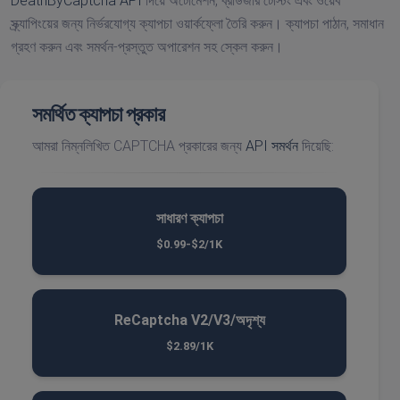
DeathByCaptcha API
দিয়ে অটোমেশন, ব্রাউজার টেস্টিং এবং ওয়েব
স্ক্র্যাপিংয়ের জন্য নির্ভরযোগ্য ক্যাপচা ওয়ার্কফ্লো তৈরি করুন। ক্যাপচা পাঠান, সমাধান
গ্রহণ করুন এবং সমর্থন-প্রস্তুত অপারেশন সহ স্কেল করুন।
সমর্থিত ক্যাপচা প্রকার
আমরা নিম্নলিখিত CAPTCHA প্রকারের জন্য
API সমর্থন
দিয়েছি:
সাধারণ ক্যাপচা
$0.99-$2/1K
ReCaptcha V2/V3/অদৃশ্য
$2.89/1K