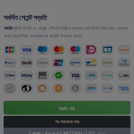
সমর্থিত পেমেন্ট পদ্ধতি
অর্ডার
পৃষ্ঠায় আপনি যে পেমেন্ট গেটওয়ে নির্বাচন করেছেন তার উপর নির্ভর করে, আপনার
কাছে নিম্নলিখিত অর্থপ্রদানের পদ্ধতি উপলব্ধ থাকবে:
স্থিতি:
OK
গড় সমাধানের সময়
3 সেকেন্ড - Normal CAPTCHAs
(1 মিনিট. আগে)