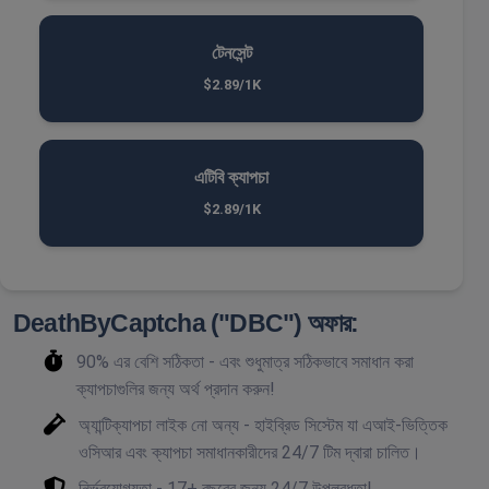
টেনসেন্ট
$2.89/1K
এটিবি ক্যাপচা
$2.89/1K
DeathByCaptcha ("DBC") অফার:
90% এর বেশি সঠিকতা - এবং শুধুমাত্র সঠিকভাবে সমাধান করা
ক্যাপচাগুলির জন্য অর্থ প্রদান করুন!
অ্যান্টিক্যাপচা লাইক নো অন্য - হাইব্রিড সিস্টেম যা এআই-ভিত্তিক
ওসিআর এবং ক্যাপচা সমাধানকারীদের 24/7 টিম দ্বারা চালিত।
নির্ভরযোগ্যতা - 17+ বছরের জন্য 24/7 উপলব্ধতা!