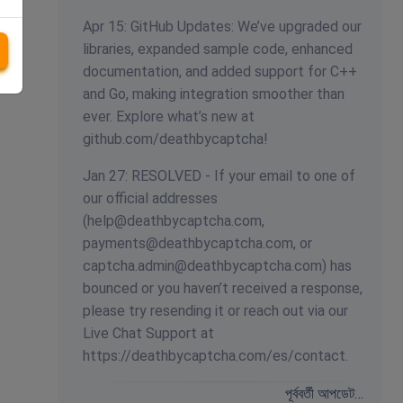
Apr 15: GitHub Updates: We’ve upgraded our
libraries, expanded sample code, enhanced
documentation, and added support for C++
and Go, making integration smoother than
ever. Explore what’s new at
github.com/deathbycaptcha!
Jan 27: RESOLVED - If your email to one of
our official addresses
(
help@deathbycaptcha.com
,
payments@deathbycaptcha.com
, or
captcha.admin@deathbycaptcha.com
) has
bounced or you haven’t received a response,
please try resending it or reach out via our
Live Chat Support at
https://deathbycaptcha.com/es/contact.
পূর্ববর্তী আপডেট…