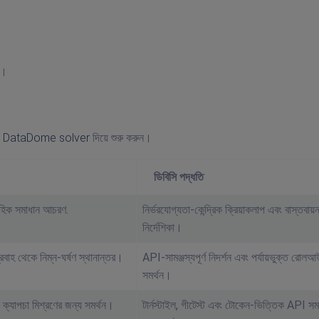
ি।
ং
DataDome solver
দিয়ে শুরু করুন।
ডিবিসি পদ্ধতি
হিক সমাধান আচরণ.
নির্ভরযোগ্যতা-কেন্দ্রিক ক্রিয়াকলাপ এবং বাস্তবায়
নির্দেশিকা।
রবাহ থেকে নিম্ন-ঘর্ষণ স্থানান্তর।
API-সামঞ্জস্যপূর্ণ নিদর্শন এবং পর্যায়ভুক্ত রোল
সমর্থন।
দেখা ক্যাপচা মিশ্রণের জন্য সমর্থন।
টার্নস্টাইল, গীটেস্ট এবং টোকেন-ভিত্তিক API সমর