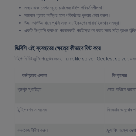
লক্ষ্য এবং সেশন জুড়ে চ্যালেঞ্জ টাইপ পরিবর্তনশীলতা।
সমাধান প্রবাহ অস্থির হলে পরিবর্ধনের পুনরায় চেষ্টা করুন।
উচ্চ-ভলিউম রানে প্রক্সি এবং যাচাইকরণের ধারাবাহিকতার সমস্যা।
একটি লিগ্যাসি ক্যাপচা প্রদানকারী প্রতিস্থাপন করার সময় মাইগ্রেশন ঝুঁক
ডিবিসি এই ব্যবহারের ক্ষেত্রে কীভাবে ফিট করে
টাইপ-নির্দিষ্ট এন্ট্রি পয়েন্টের জন্য,
Turnstile solver
,
Geetest solver
, এব
কর্মপ্রবাহ এলাকা
কি ব্যাপার
থ্রুপুট স্থায়িত্ব
লোড অধীনে ধারাবা
ইন্টিগ্রেশন সামঞ্জস্য
বিদ্যমান অনুরোধ প্
কভারেজ টাইপ করুন
স্ক্র্যাপিং লক্ষ্যে 