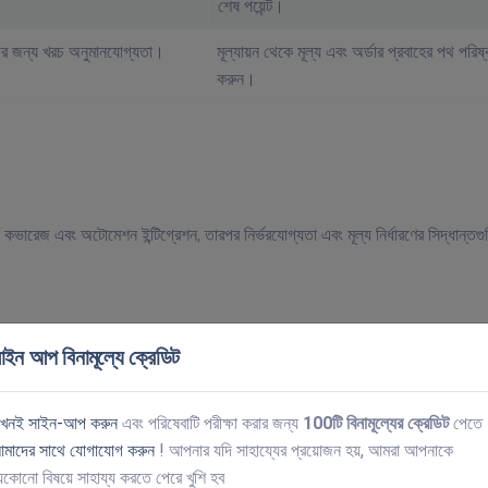
শেষ পয়েন্ট।
ের জন্য খরচ অনুমানযোগ্যতা।
মূল্যায়ন থেকে মূল্য এবং অর্ডার প্রবাহের পথ পরিষ্
করুন।
টাইপ কভারেজ এবং অটোমেশন ইন্টিগ্রেশন, তারপর নির্ভরযোগ্যতা এবং মূল্য নির্ধারণের সিদ্ধান্তগু
াইন আপ বিনামূল্যে ক্রেডিট
খনই সাইন-আপ করুন
এবং পরিষেবাটি পরীক্ষা করার জন্য
100টি বিনামূল্যের ক্রেডিট
পেতে
মাদের সাথে যোগাযোগ করুন
! আপনার যদি সাহায্যের প্রয়োজন হয়, আমরা আপনাকে
েকোনো বিষয়ে সাহায্য করতে পেরে খুশি হব