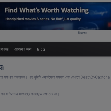
বিজ্ঞাপন
ংসাপত্র
যোগাযোগ করুন
Blog
ারী
 ক্যাপচা সমাধান প্রয়োজন। এই পৃষ্ঠাটি ওয়ার্কফ্লো সমস্যা এবং যেখানে DeathByCaptcha
পথ যা উত্পাদন সংগ্রহের প্রবাহকে বাধা দেয় না।