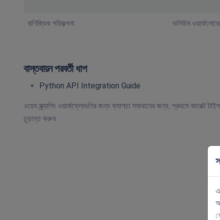
বাণিজ্যিক পরিকল্পনা
ভলিউম ওয়ার্কলোড
বাস্তবায়ন পরবর্তী ধাপ
Python API Integration Guide
ওয়েব স্ক্র্যাপিং ওয়ার্কফ্লোগুলির জন্য ক্যাপচা সমাধানের জন্য, প্রথমে কানেক্ট 
চূড়ান্ত করুন৷
স
এ
আ
য