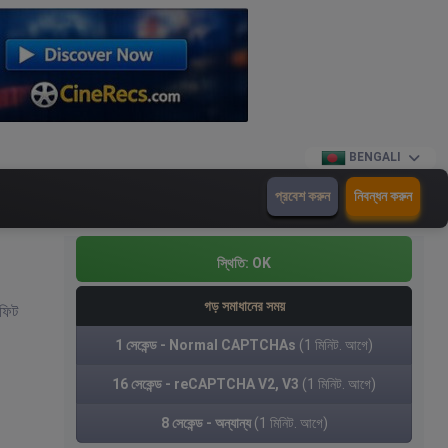
BENGALI
প্রবেশ করুন
নিবন্ধন করুন
স্থিতি:
OK
গড় সমাধানের সময়
 ফিট
1 সেকেন্ড - Normal CAPTCHAs
(1 মিনিট. আগে)
16 সেকেন্ড - reCAPTCHA V2, V3
(1 মিনিট. আগে)
8 সেকেন্ড - অন্যান্য
(1 মিনিট. আগে)