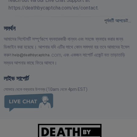
reach out via our Live Chat Support at
https://deathbycaptcha.com/es/contact.
পূর্ববর্তী আপডেট…
সমর্থন
আমাদের সিস্টেমটি সম্পূর্ণরূপে ব্যবহারকারী-বান্ধব এবং সহজে ব্যবহার করার জন্য
ডিজাইন করা হয়েছে। আপনার যদি এটির সাথে কোন সমস্যা হয় তবে আমাদের ইমেল
করুন
com,
এবং একজন সাপোর্ট এজেন্ট যত তাড়াতাড়ি
সম্ভব আপনার কাছে ফিরে আসবে।
লাইভ সাপোর্ট
সোমবার থেকে শুক্রবার উপলব্ধ (10am থেকে 4pm EST)