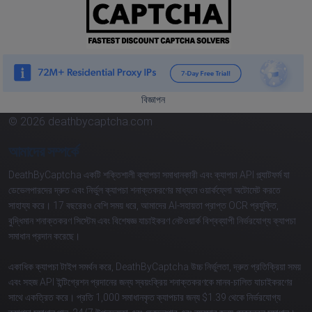
বিজ্ঞাপন
© 2026 deathbycaptcha.com
আমাদের সম্পর্কে
DeathByCaptcha একটি শক্তিশালী ক্যাপচা সমাধানকারী এবং ক্যাপচা API প্ল্যাটফর্ম যা
ডেভেলপারদের দ্রুত এবং নির্ভুল ক্যাপচা শনাক্তকরণের মাধ্যমে ওয়ার্কফ্লো অটোমেট করতে
সাহায্য করে। 17 বছরেরও বেশি সময় ধরে, আমাদের AI-সহায়তা প্রাপ্ত OCR প্রযুক্তি,
বুদ্ধিমান শনাক্তকরণ সিস্টেম এবং বিশেষজ্ঞ যাচাইকরণ নেটওয়ার্ক বিশ্বব্যাপী নির্ভরযোগ্য ক্যাপচা
সমাধান প্রদান করেছে।
একাধিক ক্যাপচা টাইপ সমর্থন করে, DeathByCaptcha উচ্চ নির্ভুলতা, দ্রুত প্রতিক্রিয়া সময়
এবং সহজ API ইন্টিগ্রেশন প্রদানের জন্য স্বয়ংক্রিয় শনাক্তকরণকে মানব-চালিত যাচাইকরণের
সাথে একত্রিত করে। প্রতি 1,000 সমাধানকৃত ক্যাপচার জন্য $1.39 থেকে নির্ভরযোগ্য