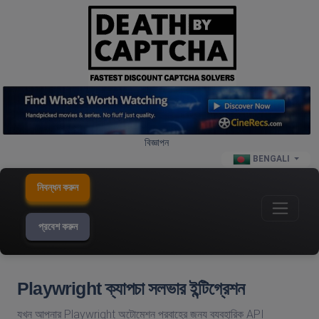
বিজ্ঞাপন
BENGALI
নিবন্ধন করুন
প্রবেশ করুন
Playwright ক্যাপচা সলভার ইন্টিগ্রেশন
যখন আপনার Playwright অটোমেশন প্রবাহের জন্য ব্যবহারিক API