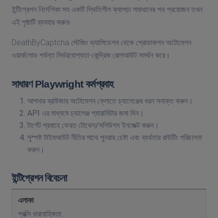
ইন্টিগ্রেশন নির্দেশিকা সহ একটি স্থিতিশীল ক্যাপচা সমাধানের পথ প্রয়োজন তখন
এই পৃষ্ঠাটি ব্যবহার করুন৷
DeathByCaptcha স্টেজিং ভ্যালিডেশন থেকে প্রোডাকশন অটোমেশন
ওয়ার্কলোড পর্যন্ত নির্ভরযোগ্যতা-কেন্দ্রিক রোলআউট সমর্থন করে।
সাধারণ Playwright কর্মপ্রবাহ
আপনার ব্রাউজার অটোমেশন ফ্লোতে চ্যালেঞ্জের ধরন সনাক্ত করুন।
API এর মাধ্যমে চ্যালেঞ্জ প্যারামিটার জমা দিন।
টার্গেট প্রবাহে ফেরত টোকেন/সলিউশন ইনজেক্ট করুন।
সুস্পষ্ট টাইমআউট নীতির সাথে পুনরায় চেষ্টা এবং ব্যর্থতার রাউটিং পরিচালনা
করুন।
ইন্টিগ্রেশন বিবেচনা
প্রক্সি ধারাবাহিকতা