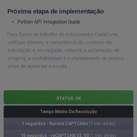
Próxima etapa de implementação
Python API Integration Guide
Para fluxos de trabalho do solucionador DataDome,
verifique primeiro a consistência do contexto da
solicitação e, em seguida, conecte a automação de
scraping, a confiabilidade e o planejamento de preços
antes de aumentar a escala.
STATUS:
OK
Tempo Médio De Resolução
1 segundos - Normal CAPTCHAs
(1 min. atrás)
15 segundos - reCAPTCHA V2, V3
(1 min. atrás)