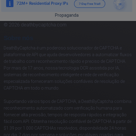
Propaganda
© 2026 deathbycaptcha.com
Sobre nós
DeathByCaptcha é um poderoso solucionador de CAPTCHA e
plataforma de API que ajuda desenvolvedores a automatizar fluxos
de trabalho com reconhecimento rápido e preciso de CAPTCHA.
Por mais de 17 anos, nossa tecnologia OCR assistida por IA,
sistemas de reconhecimento inteligente e rede de verificação
especializada forneceram soluções confiáveis de resolução de
CAPTCHA em todo o mundo.
Suportando vários tipos de CAPTCHA, a DeathByCaptcha combina
reconhecimento automatizado com verificação humana para
fornecer alta precisão, tempos de resposta rápidos e integração
fácil com API. Obtenha resolução confiável de CAPTCHA a partir de
$1.39 por 1.000 CAPTCHAs resolvidos, disponibilidade 24 horas
por dia, 7 dias por semana e soluções escaláveis criadas para