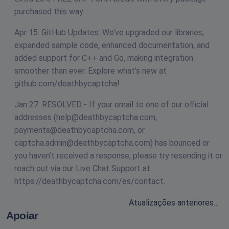
purchased this way.
Apr 15: GitHub Updates: We’ve upgraded our libraries,
expanded sample code, enhanced documentation, and
added support for C++ and Go, making integration
smoother than ever. Explore what’s new at
github.com/deathbycaptcha!
Jan 27: RESOLVED - If your email to one of our official
addresses (
help@deathbycaptcha.com
,
payments@deathbycaptcha.com
, or
captcha.admin@deathbycaptcha.com
) has bounced or
you haven’t received a response, please try resending it or
reach out via our Live Chat Support at
https://deathbycaptcha.com/es/contact.
Atualizações anteriores…
Apoiar