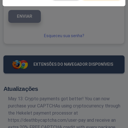
ENVIAR
Esqueceu sua senha?
EXTENSÕES DO NAVEGADOR DISPONÍVEIS
Atualizações
May 13: Crypto payments got better! You can now
purchase your CAPTCHAs using cryptocurrency through
the Hekelet payment processor at
https://deathbycaptcha.com/user-pay and receive an
extra 20% FREE CAPTCHA credit with every package