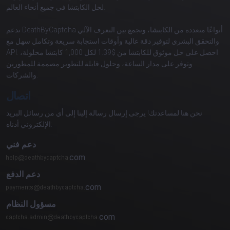
لحل الكابتشا في جميع أنحاء العالم.
تدعم DeathByCaptcha أنواعًا متعددة من الكابتشا، وتجمع بين التعرف الآلي
والتحقق البشري لتوفير دقة عالية وأوقات استجابة سريعة وتكامل سهل مع
API. احصل على حل موثوق للكابتشا من $1.39 لكل 1,000 كابتشا محلولة،
وتوفر على مدار الساعة، وحلول قابلة للتطوير مصممة للمطورين
والشركات.
اتصال
نحن هنا لمساعدتك! يرجى إرسال رسالة إلينا إلى أي من رسائل البريد
الإلكتروني أدناه:
دعم فني
com
دعم الدفع
com
مسؤول النظام
com