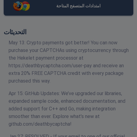
امتدادات المتصفح المتاحة
التحديثات
May 13: Crypto payments got better! You can now
purchase your CAPTCHAs using cryptocurrency through
the Hekelet payment processor at
https://deathbycaptcha.com/user-pay and receive an
extra 20% FREE CAPTCHA credit with every package
purchased this way.
Apr 15: GitHub Updates: We’ve upgraded our libraries,
expanded sample code, enhanced documentation, and
added support for C++ and Go, making integration
smoother than ever. Explore what’s new at
github.com/deathbycaptcha!
Jan 27: RESOLVED - If your email to one of our official