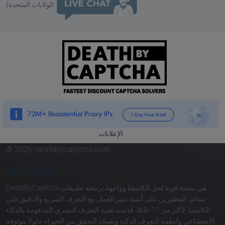
الولايات المتحدة)
الإعلانات
© 2026 deathbycaptcha.com
معلومات عنا
DeathByCaptcha هي منصة قوية لحل الكابتشا وواجهة برمجة تطبيقات
تساعد المطورين على أتمتة سير العمل مع التعرف السريع والدقيق على
الكابتشا. لأكثر من 17 عامًا، قدمت تقنية التعرف البصري المدعومة بالذكاء
الاصطناعي وأنظمة التعرف الذكية وشبكة التحقق من الخبراء حلولاً موثوقة