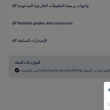
واجهات برمجة التطبيقات الخارجية المدعومة
Related guides and resources
الإصدارات السابقة
الموارد ذات الصلة
لثقة
|
مقارنة كابتشا حلالا
|
2captcha API
|
أمر captchas
|
التعليمات.
ة
ا