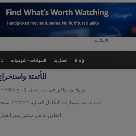
الإعلانات
Blog
اتصل بنا
الشهادات - التوصيات
نقا
API حل اختبار CAPTCHA للأتمت
تم تصميم DeathByCaptcha API للفرق التي تحتاج إلى حل CAPTCHA موثوق ومتوافق في سير عمل الإنتاج.
استخدم هذه الصفحة كمركز التنفيذ الخاص بك: مكتبات العميل وأنواع captcha المدعومة ومسارات التكامل العملية.
مع أكثر من 17 عامًا من الخبرة في الإنتاج، تم اختبار API الخاص بنا في ملايين سير العمل الآلية.