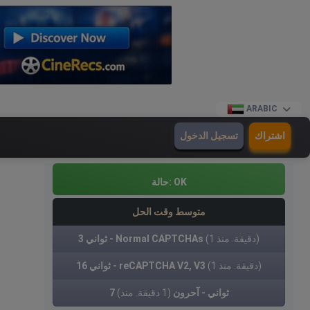
ARABIC
اشتراك
تسجيل الدخول
OK
حالة:
متوسط وقت الحل
(1 دقيقة. منذ)
3 ثواني - Normal CAPTCHAs
(1 دقيقة. منذ)
16 ثواني - reCAPTCHA V2, V3
7 ثواني - آحرون
(1 دقيقة. منذ)