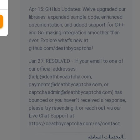
Apr 15: GitHub Updates: We’ve upgraded our
libraries, expanded sample code, enhanced
documentation, and added support for C++
and Go, making integration smoother than
ever. Explore what’s new at
github.com/deathbycaptcha!
Jan 27: RESOLVED - If your email to one of
our official addresses
(
help@deathbycaptcha.com
,
payments@deathbycaptcha.com
, or
captcha.admin@deathbycaptcha.com
) has
bounced or you haven’t received a response,
please try resending it or reach out via our
Live Chat Support at
https://deathbycaptcha.com/es/contact.
التحديثات السابقة…