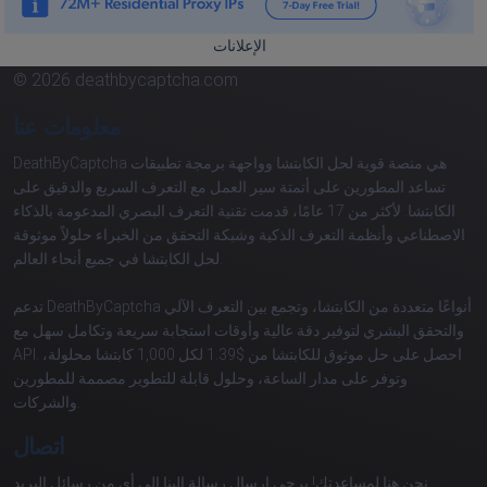
الإعلانات
© 2026 deathbycaptcha.com
معلومات عنا
DeathByCaptcha هي منصة قوية لحل الكابتشا وواجهة برمجة تطبيقات
تساعد المطورين على أتمتة سير العمل مع التعرف السريع والدقيق على
الكابتشا. لأكثر من 17 عامًا، قدمت تقنية التعرف البصري المدعومة بالذكاء
الاصطناعي وأنظمة التعرف الذكية وشبكة التحقق من الخبراء حلولاً موثوقة
لحل الكابتشا في جميع أنحاء العالم.
تدعم DeathByCaptcha أنواعًا متعددة من الكابتشا، وتجمع بين التعرف الآلي
والتحقق البشري لتوفير دقة عالية وأوقات استجابة سريعة وتكامل سهل مع
API. احصل على حل موثوق للكابتشا من $1.39 لكل 1,000 كابتشا محلولة،
وتوفر على مدار الساعة، وحلول قابلة للتطوير مصممة للمطورين
والشركات.
اتصال
نحن هنا لمساعدتك! يرجى إرسال رسالة إلينا إلى أي من رسائل البريد