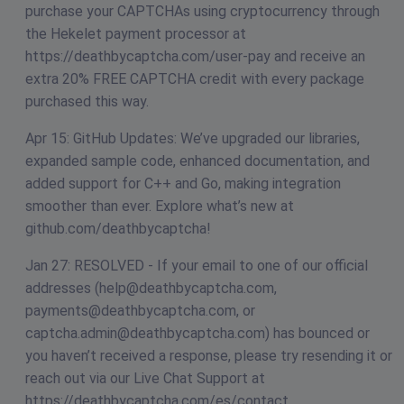
purchase your CAPTCHAs using cryptocurrency through
the Hekelet payment processor at
https://deathbycaptcha.com/user-pay and receive an
extra 20% FREE CAPTCHA credit with every package
purchased this way.
Apr 15: GitHub Updates: We’ve upgraded our libraries,
expanded sample code, enhanced documentation, and
added support for C++ and Go, making integration
smoother than ever. Explore what’s new at
github.com/deathbycaptcha!
Jan 27: RESOLVED - If your email to one of our official
addresses (
help@deathbycaptcha.com
,
payments@deathbycaptcha.com
, or
captcha.admin@deathbycaptcha.com
) has bounced or
you haven’t received a response, please try resending it or
reach out via our Live Chat Support at
https://deathbycaptcha.com/es/contact.