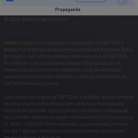
Propaganda
© 2026 deathbycaptcha.com
Sobre nós
DeathByCaptcha é um poderoso solucionador de CAPTCHA e
plataforma de API que ajuda desenvolvedores a automatizar fluxos
de trabalho com reconhecimento rápido e preciso de CAPTCHA.
Por mais de 17 anos, nossa tecnologia OCR assistida por IA,
sistemas de reconhecimento inteligente e rede de verificação
especializada forneceram soluções confiáveis de resolução de
CAPTCHA em todo o mundo.
Suportando vários tipos de CAPTCHA, a DeathByCaptcha combina
reconhecimento automatizado com verificação humana para
fornecer alta precisão, tempos de resposta rápidos e integração
fácil com API. Obtenha resolução confiável de CAPTCHA a partir de
$1.39 por 1.000 CAPTCHAs resolvidos, disponibilidade 24 horas
por dia, 7 dias por semana e soluções escaláveis criadas para
desenvolvedores e empresas.