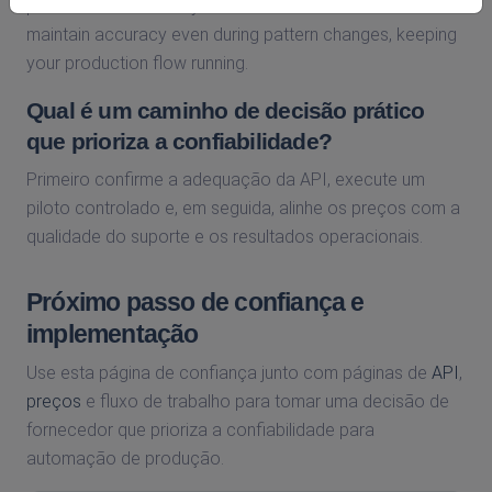
patterns shift. DBC's hybrid AI + 24/7 human decoders
maintain accuracy even during pattern changes, keeping
your production flow running.
Qual é um caminho de decisão prático
que prioriza a confiabilidade?
Primeiro confirme a adequação da API, execute um
piloto controlado e, em seguida, alinhe os preços com a
qualidade do suporte e os resultados operacionais.
Próximo passo de confiança e
implementação
Use esta página de confiança junto com páginas de
API
,
preços
e fluxo de trabalho para tomar uma decisão de
fornecedor que prioriza a confiabilidade para
automação de produção.