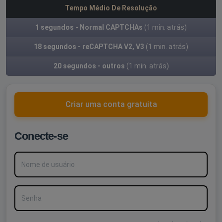
Tempo Médio De Resolução
1 segundos - Normal CAPTCHAs
(1 min. atrás)
18 segundos - reCAPTCHA V2, V3
(1 min. atrás)
20 segundos - outros
(1 min. atrás)
Criar uma conta gratuita
Conecte-se
Nome de usuário
Senha