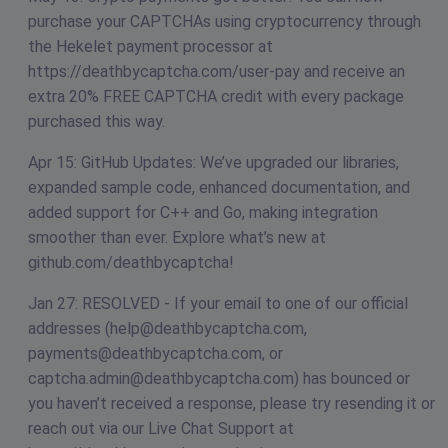
purchase your CAPTCHAs using cryptocurrency through
the Hekelet payment processor at
https://deathbycaptcha.com/user-pay and receive an
extra 20% FREE CAPTCHA credit with every package
purchased this way.
Apr 15: GitHub Updates: We’ve upgraded our libraries,
expanded sample code, enhanced documentation, and
added support for C++ and Go, making integration
smoother than ever. Explore what’s new at
github.com/deathbycaptcha!
Jan 27: RESOLVED - If your email to one of our official
addresses (
help@deathbycaptcha.com
,
payments@deathbycaptcha.com
, or
captcha.admin@deathbycaptcha.com
) has bounced or
you haven’t received a response, please try resending it or
reach out via our Live Chat Support at