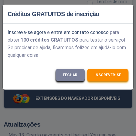
Lembre de mim
Créditos GRATUITOS de inscrição
Inscreva-se agora
e
entre em contato conosco
para
obter
100 créditos GRATUITOS
para testar o serviço!
Se precisar de ajuda, ficaremos felizes em ajudá-lo com
ENVIAR
qualquer coisa
Esqueceu sua senha?
FECHAR
INSCREVER-SE
EXTENSÕES DO NAVEGADOR DISPONÍVEIS
Atualizações
May 13: Crypto payments got better! You can now