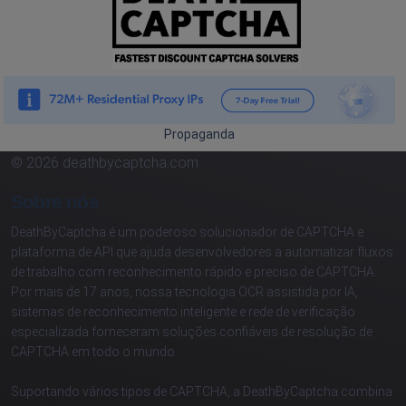
Propaganda
© 2026 deathbycaptcha.com
Sobre nós
DeathByCaptcha é um poderoso solucionador de CAPTCHA e
plataforma de API que ajuda desenvolvedores a automatizar fluxos
de trabalho com reconhecimento rápido e preciso de CAPTCHA.
Por mais de 17 anos, nossa tecnologia OCR assistida por IA,
sistemas de reconhecimento inteligente e rede de verificação
especializada forneceram soluções confiáveis de resolução de
CAPTCHA em todo o mundo.
Suportando vários tipos de CAPTCHA, a DeathByCaptcha combina