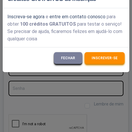
10 segundos - outros
(1 min. atrás)
Inscreva-se agora
e
entre em contato conosco
para
obter
100 créditos GRATUITOS
para testar o serviço!
Se precisar de ajuda, ficaremos felizes em ajudá-lo com
Criar uma conta gratuita
qualquer coisa
Conecte-se
FECHAR
INSCREVER-SE
Nome de usuário
Senha
Lembre de mim