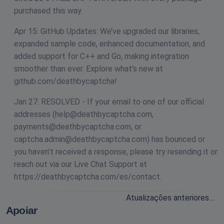
purchased this way.
Apr 15: GitHub Updates: We’ve upgraded our libraries,
expanded sample code, enhanced documentation, and
added support for C++ and Go, making integration
smoother than ever. Explore what’s new at
github.com/deathbycaptcha!
Jan 27: RESOLVED - If your email to one of our official
addresses (
help@deathbycaptcha.com
,
payments@deathbycaptcha.com
, or
captcha.admin@deathbycaptcha.com
) has bounced or
you haven’t received a response, please try resending it or
reach out via our Live Chat Support at
https://deathbycaptcha.com/es/contact.
Atualizações anteriores…
Apoiar