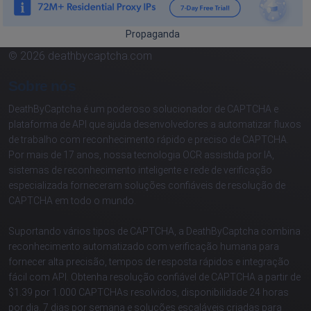
Propaganda
© 2026 deathbycaptcha.com
Sobre nós
DeathByCaptcha é um poderoso solucionador de CAPTCHA e
plataforma de API que ajuda desenvolvedores a automatizar fluxos
de trabalho com reconhecimento rápido e preciso de CAPTCHA.
Por mais de 17 anos, nossa tecnologia OCR assistida por IA,
sistemas de reconhecimento inteligente e rede de verificação
especializada forneceram soluções confiáveis de resolução de
CAPTCHA em todo o mundo.
Suportando vários tipos de CAPTCHA, a DeathByCaptcha combina
reconhecimento automatizado com verificação humana para
fornecer alta precisão, tempos de resposta rápidos e integração
fácil com API. Obtenha resolução confiável de CAPTCHA a partir de
$1.39 por 1.000 CAPTCHAs resolvidos, disponibilidade 24 horas
por dia, 7 dias por semana e soluções escaláveis criadas para