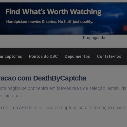
Propaganda
r captchas
Pontos do DBC
Depoimentos
Contate-nos
paracao com DeathByCaptcha
sta página se concentra em fatores reais de seleção: estabilid
de migração.
am de uma API de resolução de captcha para automação e web