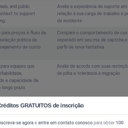
ials, and public
Avalie a experiência de suporte em
ontext to support
relação à sua carga de trabalho e pe
ng.
de incidente.
 para preços e fluxo de
Compare o comportamento de cus
seleção prática de
esperado em seu mix de captcha e
anejamento de custo
perfil de nova tentativa.
 para equipes que
Avalie de acordo com suas restriç
fiabilidade,
de pilha e tolerância à migração.
ade e capacidade de
 longo prazo.
Créditos GRATUITOS de inscrição
antes da transição da produção.
nscreva-se agora
e
entre em contato conosco
para obter
100
perado de escalonamento.