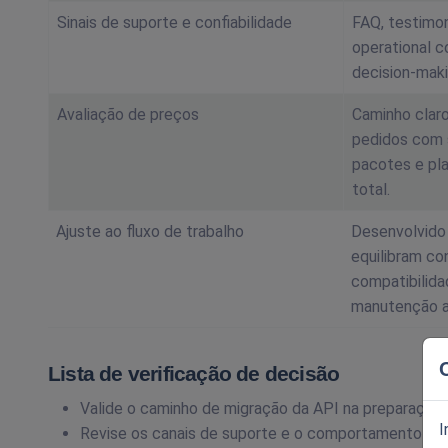
Sinais de suporte e confiabilidade
FAQ, testimon
operational c
decision-maki
Avaliação de preços
Caminho claro
pedidos com 
pacotes e pl
total.
Ajuste ao fluxo de trabalho
Desenvolvido
equilibram con
compatibilid
manutenção a
Lista de verificação de decisão
Valide o caminho de migração da API na preparação 
I
Revise os canais de suporte e o comportamento es