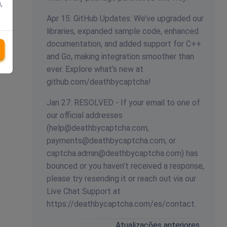
,
Apr 15: GitHub Updates: We’ve upgraded our
libraries, expanded sample code, enhanced
documentation, and added support for C++
and Go, making integration smoother than
ever. Explore what’s new at
github.com/deathbycaptcha!
Jan 27: RESOLVED - If your email to one of
our official addresses
(
help@deathbycaptcha.com
,
payments@deathbycaptcha.com
, or
captcha.admin@deathbycaptcha.com
) has
bounced or you haven’t received a response,
please try resending it or reach out via our
Live Chat Support at
https://deathbycaptcha.com/es/contact.
Atualizações anteriores…