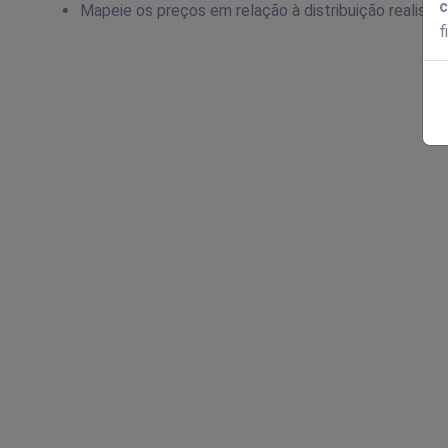
c
Mapeie os preços em relação à distribuição realista
f