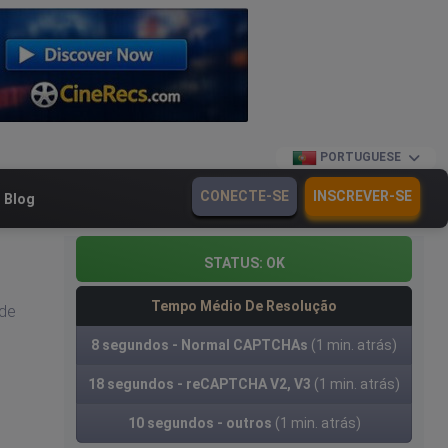
PORTUGUESE
CONECTE-SE
INSCREVER-SE
Blog
STATUS:
OK
Tempo Médio De Resolução
ade
8 segundos - Normal CAPTCHAs
(1 min. atrás)
18 segundos - reCAPTCHA V2, V3
(1 min. atrás)
10 segundos - outros
(1 min. atrás)