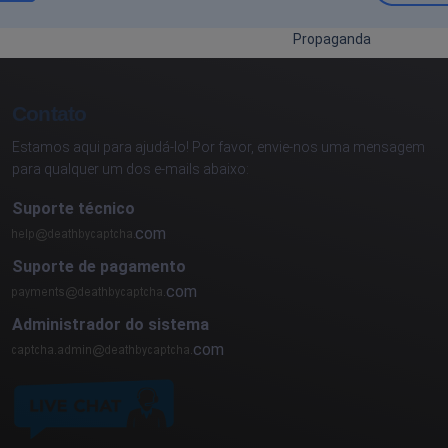
Propaganda
Contato
Estamos aqui para ajudá-lo! Por favor, envie-nos uma mensagem
para qualquer um dos e-mails abaixo:
Suporte técnico
com
Suporte de pagamento
com
Administrador do sistema
com