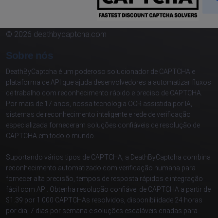
© 2026 deathbycaptcha.com
Sobre nós
DeathByCaptcha é um poderoso solucionador de CAPTCHA e
plataforma de API que ajuda desenvolvedores a automatizar fluxos
de trabalho com reconhecimento rápido e preciso de CAPTCHA.
Por mais de 17 anos, nossa tecnologia OCR assistida por IA,
sistemas de reconhecimento inteligente e rede de verificação
especializada forneceram soluções confiáveis de resolução de
CAPTCHA em todo o mundo.
Suportando vários tipos de CAPTCHA, a DeathByCaptcha combina
reconhecimento automatizado com verificação humana para
fornecer alta precisão, tempos de resposta rápidos e integração
fácil com API. Obtenha resolução confiável de CAPTCHA a partir de
$1.39 por 1.000 CAPTCHAs resolvidos, disponibilidade 24 horas
por dia, 7 dias por semana e soluções escaláveis criadas para