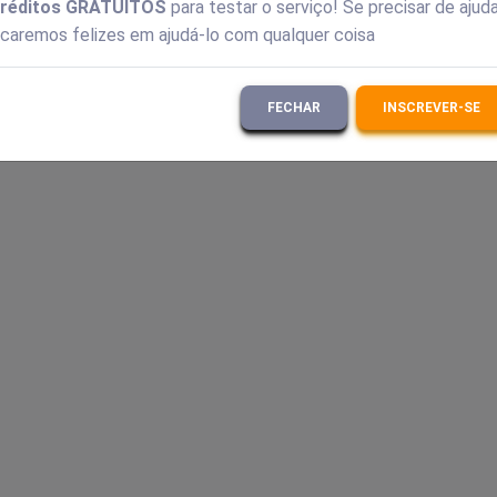
réditos GRATUITOS
para testar o serviço! Se precisar de ajuda
 do tipo captcha e ao volume de solicitações.
icaremos felizes em ajudá-lo com qualquer coisa
FECHAR
INSCREVER-SE