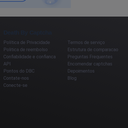
Death By Captcha
Política de Privacidade
Termos de serviço
Politica de reembolso
Estrutura de comparacao
Confiabilidade e confianca
Preguntas Frequentes
API
Encomendar captchas
Pontos do DBC
Depoimentos
Contate-nos
Blog
Conecte-se