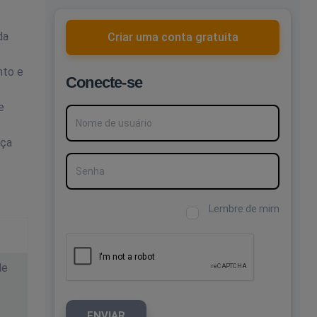
da
Criar uma conta gratuita
nto e
Conecte-se
e
Nome de usuário
nça
Senha
Lembre de mim
de
ENVIAR