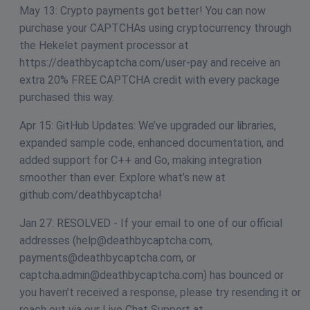
May 13: Crypto payments got better! You can now
purchase your CAPTCHAs using cryptocurrency through
the Hekelet payment processor at
https://deathbycaptcha.com/user-pay and receive an
extra 20% FREE CAPTCHA credit with every package
purchased this way.
Apr 15: GitHub Updates: We’ve upgraded our libraries,
expanded sample code, enhanced documentation, and
added support for C++ and Go, making integration
smoother than ever. Explore what’s new at
github.com/deathbycaptcha!
Jan 27: RESOLVED - If your email to one of our official
addresses (
help@deathbycaptcha.com
,
payments@deathbycaptcha.com
, or
captcha.admin@deathbycaptcha.com
) has bounced or
you haven’t received a response, please try resending it or
reach out via our Live Chat Support at