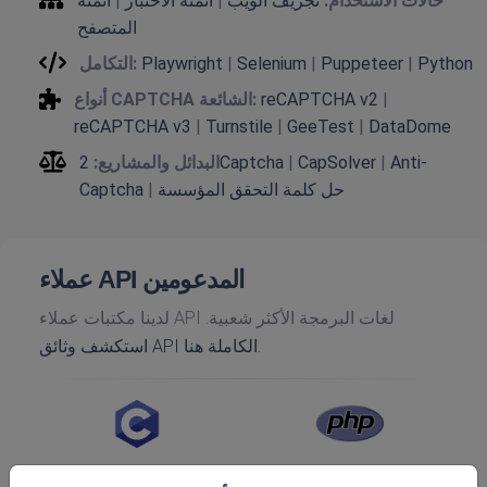
حالات الاستخدام:
تجريف الويب
|
أتمتة الاختبار
|
أتمتة
المتصفح
Python
|
Puppeteer
|
Selenium
|
Playwright
التكامل:
|
reCAPTCHA v2
أنواع CAPTCHA الشائعة:
reCAPTCHA v3
|
Turnstile
|
GeeTest
|
DataDome
Anti-
|
CapSolver
|
2Captcha
البدائل والمشاريع:
حل كلمة التحقق المؤسسة
|
Captcha
عملاء API المدعومين
لدينا مكتبات عملاء API لغات البرمجة الأكثر شعبية.
استكشف وثائق API الكاملة هنا.