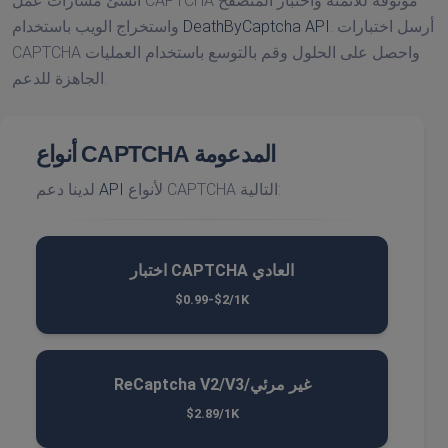
أنشئ مسارات عمل CAPTCHA موثوقة للأتمتة واختبار المتصفح
. أرسل اختبارات
DeathByCaptcha API
واستخراج الويب باستخدام
CAPTCHA واحصل على الحلول وقم بالتوسع باستخدام العمليات
الجاهزة للدعم.
أنواع CAPTCHA المدعومة
لأنواع CAPTCHA التالية:
API
لدينا دعم
اختبار CAPTCHA العادي
$0.99-$2/1K
ReCaptcha V2/V3/غير مرئي
$2.89/1K