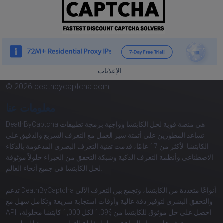
الإعلانات
© 2026 deathbycaptcha.com
معلومات عنا
DeathByCaptcha هي منصة قوية لحل الكابتشا وواجهة برمجة تطبيقات
تساعد المطورين على أتمتة سير العمل مع التعرف السريع والدقيق على
الكابتشا. لأكثر من 17 عامًا، قدمت تقنية التعرف البصري المدعومة بالذكاء
الاصطناعي وأنظمة التعرف الذكية وشبكة التحقق من الخبراء حلولاً موثوقة
لحل الكابتشا في جميع أنحاء العالم.
تدعم DeathByCaptcha أنواعًا متعددة من الكابتشا، وتجمع بين التعرف الآلي
والتحقق البشري لتوفير دقة عالية وأوقات استجابة سريعة وتكامل سهل مع
API. احصل على حل موثوق للكابتشا من $1.39 لكل 1,000 كابتشا محلولة،
وتوفر على مدار الساعة، وحلول قابلة للتطوير مصممة للمطورين