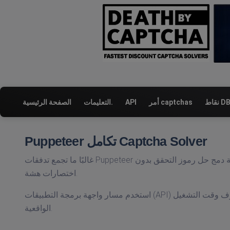
ط DBC
أمر captchas
API
التعليمات.
الصفحة الرئيسية
Puppeteer تكامل Captcha Solver
غالبًا ما تجمع تدفقات Puppeteer بين التحكم في المتصفح والأتمتة واستخراج البيانات. توضح هذه الصفحة كيفية دمج حل رموز التحقق بدون
اختصارات هشة.
استخدم مسار واجهة برمجة التطبيقات (API) الذي يركز على التوافق والتحقق من صحة معالجة التحدي في ظل ظروف وقت التشغيل
الواقعية.