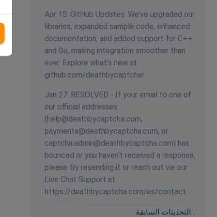
Apr 15: GitHub Updates: We’ve upgraded our
libraries, expanded sample code, enhanced
documentation, and added support for C++
and Go, making integration smoother than
ever. Explore what’s new at
github.com/deathbycaptcha!
Jan 27: RESOLVED - If your email to one of
our official addresses
(
help@deathbycaptcha.com
,
payments@deathbycaptcha.com
, or
captcha.admin@deathbycaptcha.com
) has
bounced or you haven’t received a response,
please try resending it or reach out via our
Live Chat Support at
https://deathbycaptcha.com/es/contact.
التحديثات السابقة…