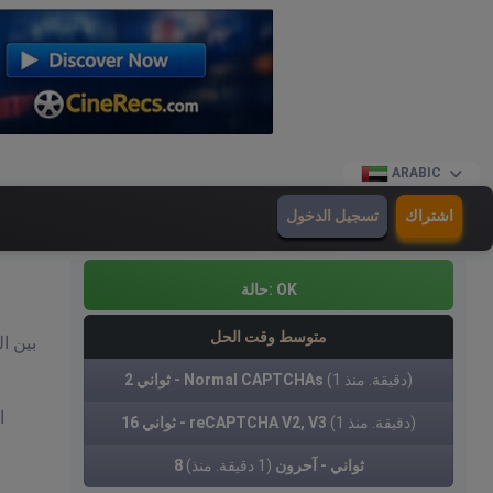
ARABIC
اشتراك
تسجيل الدخول
OK
حالة:
متوسط وقت الحل
(1 دقيقة. منذ)
2 ثواني - Normal CAPTCHAs
(1 دقيقة. منذ)
16 ثواني - reCAPTCHA V2, V3
8 ثواني - آحرون
(1 دقيقة. منذ)