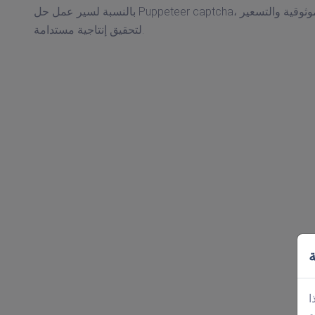
بالنسبة لسير عمل حل Puppeteer captcha، تحقق من دقة الحمولة وأعد محاولة عناصر التحكم أولاً، ثم قم بمواءمة الموثوقية والتسعير
لتحقيق إنتاجية مستدامة.
ة
ا