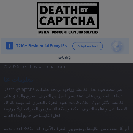
الإعلانات
© 2026 deathbycaptcha.com
معلومات عنا
DeathByCaptcha هي منصة قوية لحل الكابتشا وواجهة برمجة تطبيقات
تساعد المطورين على أتمتة سير العمل مع التعرف السريع والدقيق على
الكابتشا. لأكثر من 17 عامًا، قدمت تقنية التعرف البصري المدعومة بالذكاء
الاصطناعي وأنظمة التعرف الذكية وشبكة التحقق من الخبراء حلولاً موثوقة
لحل الكابتشا في جميع أنحاء العالم.
تدعم DeathByCaptcha أنواعًا متعددة من الكابتشا، وتجمع بين التعرف الآلي