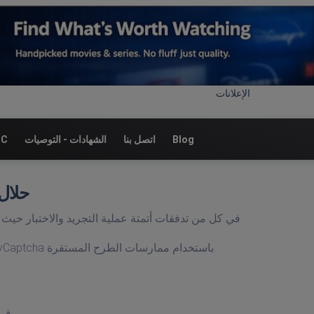
الإعلانات
Blog
اتصل بنا
الشهادات - التوصيات
نقا
urnstile
يظهر Turnstile في كل من تدفقات أتمتة عملية التجريد والاختبار حيث تكون الموثوقية واتساق الطلب أمرًا بالغ الأهمية.
توضح هذه الصفحة كيفية تقييم ودمج حل Turnstile مع DeathByCaptcha باستخدام ممارسات الطرح المستقرة.
قم بمحاذاة سياق الوكيل والتحقق لتقليل حالات عدم التطابق.