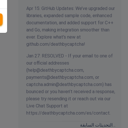
Apr 15: GitHub Updates: We’ve upgraded our
libraries, expanded sample code, enhanced
documentation, and added support for C++
and Go, making integration smoother than
ever. Explore what’s new at
github.com/deathbycaptcha!
Jan 27: RESOLVED - If your email to one of
our official addresses
(
help@deathbycaptcha.com
,
payments@deathbycaptcha.com
, or
captcha.admin@deathbycaptcha.com
) has
bounced or you haven’t received a response,
please try resending it or reach out via our
Live Chat Support at
https://deathbycaptcha.com/es/contact.
التحديثات السابقة…