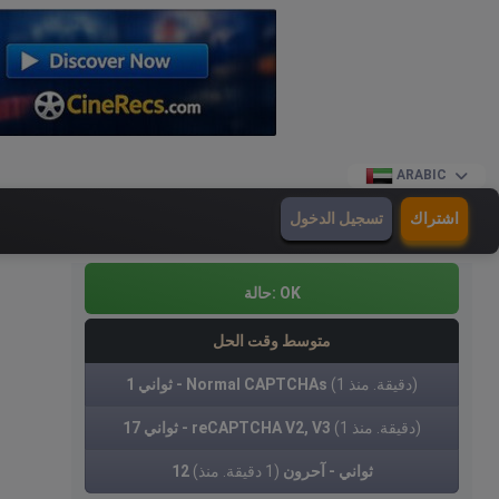
ARABIC
اشتراك
تسجيل الدخول
OK
حالة:
متوسط وقت الحل
(1 دقيقة. منذ)
1 ثواني - Normal CAPTCHAs
(1 دقيقة. منذ)
17 ثواني - reCAPTCHA V2, V3
12 ثواني - آحرون
(1 دقيقة. منذ)