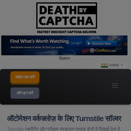
विज्ञापन
HINDI
साइन अप करें
लॉग इन करें
ऑटोमेशन वर्कफ़्लोज़ के लिए Turnstile सॉल्वर
Turnstile स्क्रैपिंग और परीक्षण स्वचालन प्रवाह दोनों में दिखाई देता है