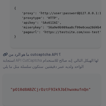
{

    'proxy': 'http://user:
password@127.0.0.1
:1234
    'proxytype': 'HTTP',

    'apikey': 'SAs61IAI',

    'miserykey': '56a9e9b989aa8cf99e0cea28d4b4678
    'pageurl': 'https://testsite.com/xxx-test'

}

؟
cutcaptcha API
ما هو الرد من
استجابة API CutCaptcha لها الهيكل التالي. إنه صالح للاستخدام
الواحد ولديه عمر دقيقتين. ستكون سلسلة مثل ما يلي:
"pO10d8ABZCjrDztF9Ik9JbEhwxmufnQn"