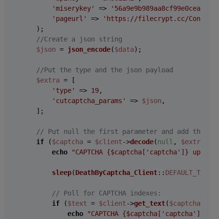
'miserykey'
 => 
'56a9e9b989aa8cf99e0cea28d4
'pageurl'
 => 
'https://filecrypt.cc/Contact
    );

//Create a json string
$json
 = 
json_encode
(
$data
);

//Put the type and the json payload
$extra
 = [

'type'
 => 
19
,

'cutcaptcha_params'
 => 
$json
,

    ];

// Put null the first parameter and add the ex
if
 (
$captcha
 = 
$client
->
decode
(
null
, 
$extra
)) {
echo
"CAPTCHA 
{$captcha['captcha']}
 upload
sleep
(
DeathByCaptcha_Client
::
DEFAULT_TIMEO
// Poll for CAPTCHA indexes:
if
 (
$text
 = 
$client
->
get_text
(
$captcha
[
'ca
echo
"CAPTCHA 
{$captcha['captcha']}
 so