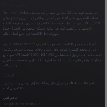
معلومات عنا
DeathByCaptcha هي منصة قوية لحل الكابتشا وواجهة برمجة تطبيقات
تساعد المطورين على أتمتة سير العمل مع التعرف السريع والدقيق على
الكابتشا. لأكثر من 17 عامًا، قدمت تقنية التعرف البصري المدعومة بالذكاء
الاصطناعي وأنظمة التعرف الذكية وشبكة التحقق من الخبراء حلولاً
موثوقة لحل الكابتشا في جميع أنحاء العالم.
تدعم DeathByCaptcha أنواعًا متعددة من الكابتشا، وتجمع بين التعرف
الآلي والتحقق البشري لتوفير دقة عالية وأوقات استجابة سريعة وتكامل
سهل مع API. احصل على حل موثوق للكابتشا من $1.39 لكل 1,000 كابتشا
محلولة، وتوفر على مدار الساعة، وحلول قابلة للتطوير مصممة للمطورين
والشركات.
اتصال
نحن هنا لمساعدتك! يرجى إرسال رسالة إلينا إلى أي من رسائل البريد
الإلكتروني أدناه:
دعم فني
com