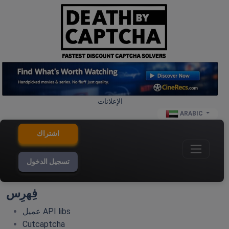
الإعلانات
ARABIC
اشتراك
تسجيل الدخول
فِهرِس
عميل API libs
Cutcaptcha