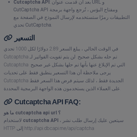
: بعد أن قدمت عنوان URL و
Cutcaptcha API
CutCaptcha API ومفتاح البؤس ، تُرجع واجهة برمجة
التطبيقات رمزًا ستستخدمه لإرسال النموذج في الصفحة مع
تحدي CutCaptcha.
التسعير
في الوقت الحالي ، يبلغ السعر 2.89 دولارًا لكل 1000 تحدي
Cutcaptcha تم حله بشكل صحيح. لن يتم تفويت الفواتير لـ
Cutcaptcha التي تم الإبلاغ عنها بأنها تم حلها بشكل غير صحيح.
يرجى ملاحظة أن هذا التسعير ينطبق فقط على تحديات
Cutcaptcha الجديدة فقط ، لذلك سيتم فرض هذا السعر فقط
على العملاء الذين يستخدمون هذه الواجهة البرمجية المحددة.
Cutcaptcha API FAQ:
؟
cutcaptcha api url
ما هو
، سيتعين عليك إرسال طلب نشر
cutcaptcha API
لاستخدام
HTTP إلى http://api.dbcapi.me/api/captcha