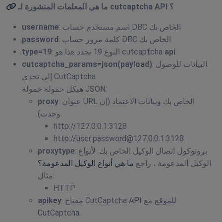
؟
cutcaptcha API
ما هي المعلمات المنشورة لـ
: اسم مستخدم حساب DBC الخاص بك
username
: كلمة مرور حساب DBC الخاص بك
password
api
: النوع 19 يحدد هذا هو cutcaptcha
type=19
: البيانات للوصول
cutcaptcha_params=json(payload)
إلى تحدي CutCaptcha
هيكل حمولة حمولة JSON:
: عنوان URL الخاص بك وبيانات الاعتماد (إن
proxy
وجدت).
http://127.0.0.1:3128
http://user:
password@127.0.0.1
:3128
: بروتوكول اتصال الوكيل الخاص بك. لأنواع
proxytype
الوكيل المدعومة ، راجع
ما هي أنواع الوكيل المدعومة؟
مثال:
HTTP
: مفتاح CutCaptcha API للموقع مع
apikey
CutCaptcha.