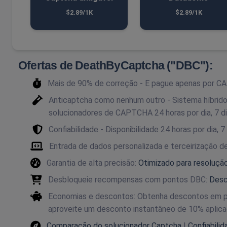
$2.89/1K
$2.89/1K
Ofertas de DeathByCaptcha ("DBC"):
Mais de 90% de correção - E pague apenas por C
Anticaptcha como nenhum outro - Sistema híbrid
solucionadores de CAPTCHA 24 horas por dia, 7 d
Confiabilidade - Disponibilidade 24 horas por dia, 
Entrada de dados personalizada e terceirização 
Garantia de alta precisão:
Otimizado para resoluçã
Desbloqueie recompensas com pontos DBC:
Desc
Economias e descontos: Obtenha descontos em 
aproveite um desconto instantâneo de 10% aplic
Comparação do solucionador Captcha
|
Confiabili