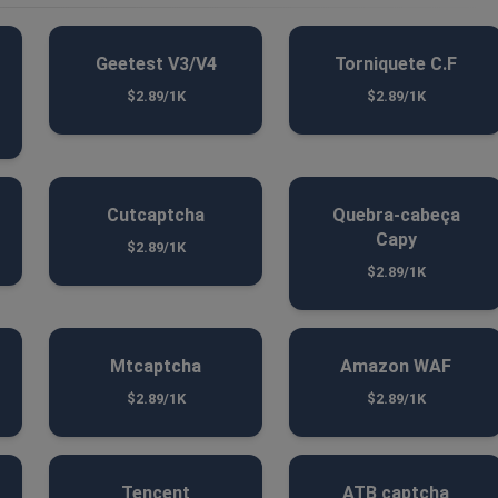
Geetest V3/V4
Torniquete C.F
$2.89/1K
$2.89/1K
Cutcaptcha
Quebra-cabeça
Capy
$2.89/1K
$2.89/1K
Mtcaptcha
Amazon WAF
$2.89/1K
$2.89/1K
Tencent
ATB captcha