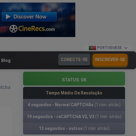
PORTUGUESE
CONECTE-SE
INSCREVER-SE
Blog
STATUS:
OK
ptcha
.
Tempo Médio De Resolução
4 segundos - Normal CAPTCHAs
(1 min. atrás)
19 segundos - reCAPTCHA V2, V3
(1 min. atrás)
13 segundos - outros
(1 min. atrás)