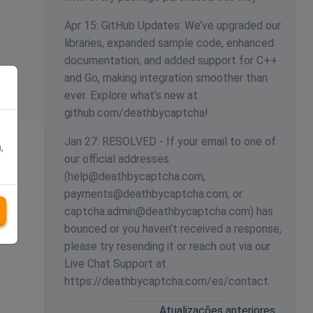
Apr 15: GitHub Updates: We’ve upgraded our
libraries, expanded sample code, enhanced
documentation, and added support for C++
and Go, making integration smoother than
ever. Explore what’s new at
github.com/deathbycaptcha!
Jan 27: RESOLVED - If your email to one of
,
our official addresses
(
help@deathbycaptcha.com
,
payments@deathbycaptcha.com
, or
captcha.admin@deathbycaptcha.com
) has
bounced or you haven’t received a response,
please try resending it or reach out via our
Live Chat Support at
https://deathbycaptcha.com/es/contact.
Atualizações anteriores…