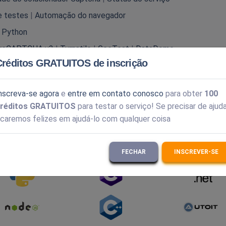
 testes
|
Automação do navegador
|
Python
reCAPTCHA v3
|
Turnstile
|
GeeTest
|
DataDome
Créditos GRATUITOS de inscrição
Solver
|
Anti-Captcha
|
Solução empresarial de captcha
nscreva-se agora
e
entre em contato conosco
para obter
100
réditos GRATUITOS
para testar o serviço! Se precisar de ajuda
icaremos felizes em ajudá-lo com qualquer coisa
ens de programação mais populares.
Explore a documentação
FECHAR
INSCREVER-SE