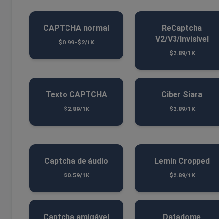
CAPTCHA normal
ReCaptcha
V2/V3/Invisível
$0.99-$2/1K
$2.89/1K
Texto CAPTCHA
Ciber Siara
$2.89/1K
$2.89/1K
Captcha de áudio
Lemin Cropped
$0.59/1K
$2.89/1K
Captcha amigável
Datadome