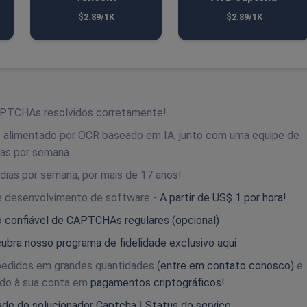
$2.89/1K
$2.89/1K
APTCHAs resolvidos corretamente!
o alimentado por OCR baseado em IA, junto com uma equipe de
ias por semana.
7 dias por semana, por mais de 17 anos!
de desenvolvimento de software -
A partir de US$ 1 por hora!
o confiável de CAPTCHAs regulares (opcional)
ubra nosso programa de fidelidade exclusivo aqui
pedidos em grandes quantidades
(entre em contato conosco)
e
ado à sua conta em
pagamentos criptográficos!
dade do solucionador Captcha
|
Status do serviço