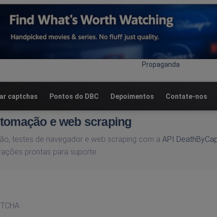
Propaganda
r captchas
Pontos do DBC
Depoimentos
Contate-nos
utomação e web scraping
ação, testes de navegador e web scraping com a
API DeathByCa
ações prontas para suporte.
PTCHA: