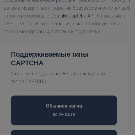
Создавайте надежные рабочие процессы CAPTCHA для
автоматизации, тестирования браузеров и очистки веб-
страниц с помощью
DeathByCaptcha API
. Отправляйте
CAPTCHA, получайте решения и масштабируйтесь с
помощью операций, готовых к поддержке.
Поддерживаемые типы
CAPTCHA
У нас есть поддержка
API
для следующих
типов CAPTCHA:
Обычная капча
$0.99-$2/1K