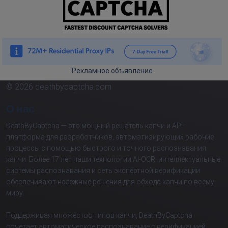
Рекламное объявление
© 2026 deathbycaptcha.com
О нас
DeathByCaptcha — это мощный решатель капчи и API-
платформа для разработчиков, автоматизирующих рабочие
процессы с помощью быстрого и точного распознавания
капчи. Более 17 лет наши технологии AI-OCR, интеллектуальные
системы распознавания и сеть экспертной верификации
обеспечивают надежные решения для обхода капчи по всему
миру.
Поддерживая множество типов капчи, DeathByCaptcha
сочетает автоматическое распознавание с верификацией