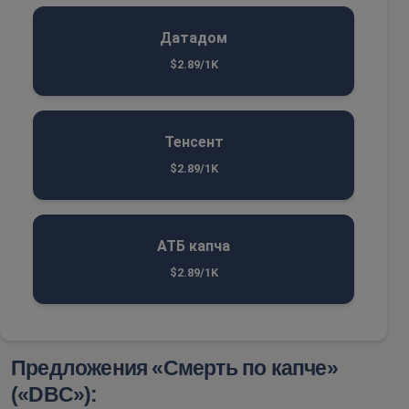
Датадом
$2.89/1K
Тенсент
$2.89/1K
АТБ капча
$2.89/1K
Предложения «Смерть по капче»
(«DBC»):