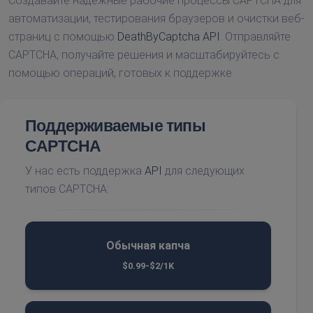
Создавайте надежные рабочие процессы CAPTCHA для
автоматизации, тестирования браузеров и очистки веб-
страниц с помощью
DeathByCaptcha API
. Отправляйте
CAPTCHA, получайте решения и масштабируйтесь с
помощью операций, готовых к поддержке.
Поддерживаемые типы
CAPTCHA
У нас есть поддержка
API
для следующих
типов CAPTCHA:
Обычная капча
$0.99-$2/1K