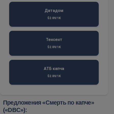
Датадом
$2.89/1K
Тенсент
$2.89/1K
АТБ капча
$2.89/1K
Предложения «Смерть по капче»
(«DBC»):