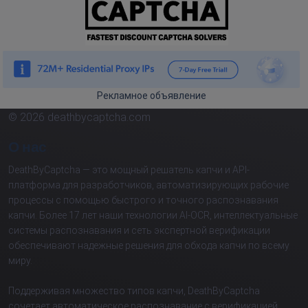
Рекламное объявление
© 2026 deathbycaptcha.com
О нас
DeathByCaptcha — это мощный решатель капчи и API-
платформа для разработчиков, автоматизирующих рабочие
процессы с помощью быстрого и точного распознавания
капчи. Более 17 лет наши технологии AI-OCR, интеллектуальные
системы распознавания и сеть экспертной верификации
обеспечивают надежные решения для обхода капчи по всему
миру.
Поддерживая множество типов капчи, DeathByCaptcha
сочетает автоматическое распознавание с верификацией