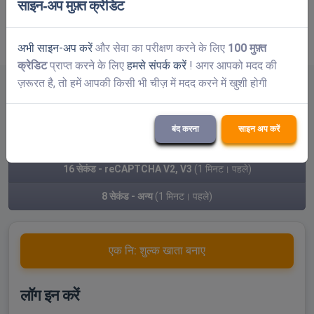
साइन-अप मुफ़्त क्रेडिट
12
13
14
15
16
17
18
19
20
21
अगला
»
अभी साइन-अप करें
और सेवा का परीक्षण करने के लिए
100 मुफ़्त
क्रेडिट
प्राप्त करने के लिए
हमसे संपर्क करें
! अगर आपको मदद की
ज़रूरत है, तो हमें आपकी किसी भी चीज़ में मदद करने में खुशी होगी
दर्जा:
OK
औसत समाधान समय
बंद करना
साइन अप करें
1 सेकंड - Normal CAPTCHAs
(1 मिनट। पहले)
16 सेकंड - reCAPTCHA V2, V3
(1 मिनट। पहले)
8 सेकंड - अन्य
(1 मिनट। पहले)
एक नि: शुल्क खाता बनाए
लॉग इन करें