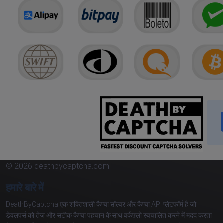
© 2026 deathbycaptcha.com
हमारे बारे में
DeathByCaptcha एक शक्तिशाली कैप्चा सॉल्वर और कैप्चा API प्लेटफॉर्म है जो
डेवलपर्स को तेज़ और सटीक कैप्चा पहचान के साथ वर्कफ़्लो स्वचालित करने में मदद करता