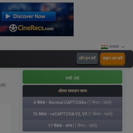
HINDI
लॉग इन करें
साइन अप करें
दर्जा:
OK
, और
औसत समाधान समय
6 सेकंड - Normal CAPTCHAs
(1 मिनट। पहले)
15 सेकंड - reCAPTCHA V2, V3
(1 मिनट। पहले)
17 सेकंड - अन्य
(1 मिनट। पहले)