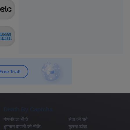
Death By Captcha
गोपनीयता नीति
सेवा की शर्तें
भुगतान वापसी की नीति
तुलना ढांचा