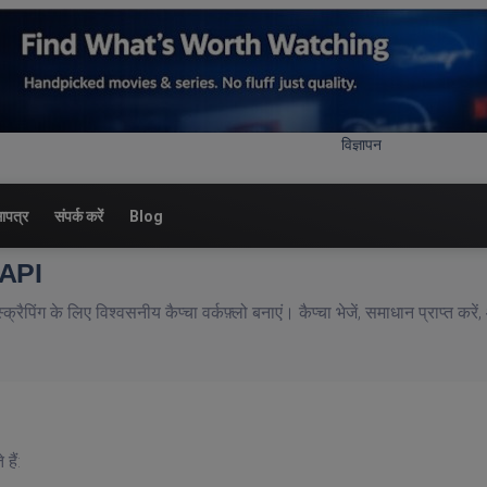
विज्ञापन
सापत्र
संपर्क करें
Blog
ग API
रैपिंग के लिए विश्वसनीय कैप्चा वर्कफ़्लो बनाएं। कैप्चा भेजें, समाधान प्राप्त करें
हैं: