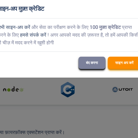
v3
|
Turnstile
|
GeeTest
|
DataDome
ाइन-अप मुफ़्त क्रेडिट
ha
|
एंटरप्राइज़ कैप्चा समाधान
भी साइन-अप करें
और सेवा का परीक्षण करने के लिए
100 मुफ़्त क्रेडिट
प्राप्त
रने के लिए
हमसे संपर्क करें
! अगर आपको मदद की ज़रूरत है, तो हमें आपकी किस
ी चीज़ में मदद करने में खुशी होगी
ाइब्रेरी हैं।
संपूर्ण एपीआई दस्तावेज़ यहां देखें।
बंद करना
साइन अप करें
 या फ़ायरफ़ॉक्स एक्सटेंशन प्राप्त करें।