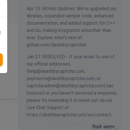
Apr 15: GitHub Updates: We’ve upgraded our
libraries, expanded sample code, enhanced
documentation, and added support for C++
and Go, making integration smoother than
ी
ever. Explore what’s new at
github.com/deathbycaptcha!
Jan 27: RESOLVED - If your email to one of
our official addresses
(
help@deathbycaptcha.com
,
payments@deathbycaptcha.com
, or
captcha.admin@deathbycaptcha.com
) has
bounced or you haven’t received a response,
please try resending it or reach out via our
Live Chat Support at
https://deathbycaptcha.com/es/contact.
पिछले अद्यतन…