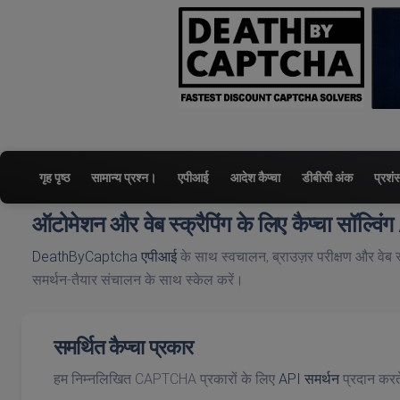
गृह पृष्ठ
सामान्य प्रश्न।
एपीआई
आदेश कैप्चा
डीबीसी अंक
प्रशं
ऑटोमेशन और वेब स्क्रैपिंग के लिए कैप्चा सॉल्विं
DeathByCaptcha एपीआई
के साथ स्वचालन, ब्राउज़र परीक्षण और वेब स्क्
समर्थन-तैयार संचालन के साथ स्केल करें।
समर्थित कैप्चा प्रकार
हम निम्नलिखित CAPTCHA प्रकारों के लिए
API समर्थन
प्रदान करते 