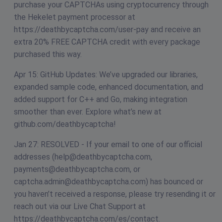
purchase your CAPTCHAs using cryptocurrency through
the Hekelet payment processor at
https://deathbycaptcha.com/user-pay and receive an
extra 20% FREE CAPTCHA credit with every package
purchased this way.
Apr 15: GitHub Updates: We’ve upgraded our libraries,
expanded sample code, enhanced documentation, and
added support for C++ and Go, making integration
smoother than ever. Explore what’s new at
github.com/deathbycaptcha!
Jan 27: RESOLVED - If your email to one of our official
addresses (
help@deathbycaptcha.com
,
payments@deathbycaptcha.com
, or
captcha.admin@deathbycaptcha.com
) has bounced or
you haven’t received a response, please try resending it or
reach out via our Live Chat Support at
https://deathbycaptcha.com/es/contact.