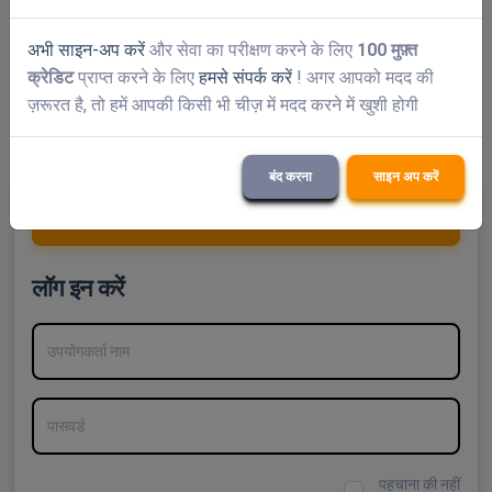
औसत समाधान समय
2 सेकंड - Normal CAPTCHAs
(1 मिनट। पहले)
अभी साइन-अप करें
और सेवा का परीक्षण करने के लिए
100 मुफ़्त
क्रेडिट
प्राप्त करने के लिए
हमसे संपर्क करें
! अगर आपको मदद की
19 सेकंड - reCAPTCHA V2, V3
(1 मिनट। पहले)
ज़रूरत है, तो हमें आपकी किसी भी चीज़ में मदद करने में खुशी होगी
11 सेकंड - अन्य
(1 मिनट। पहले)
बंद करना
साइन अप करें
एक नि: शुल्क खाता बनाए
लॉग इन करें
उपयोगकर्ता नाम
पासवर्ड
पहचाना की नहीं