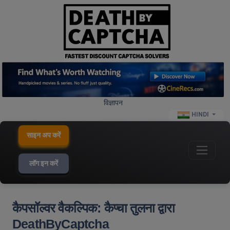
विज्ञापन
HINDI
साइन अप करें
लॉग इन करें
कैपसॉल्वर वैकल्पिक: कैप्चा तुलना द्वारा
DeathByCaptcha