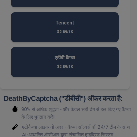
Tencent
$2.89/1K
एटीबी कैप्चा
$2.89/1K
DeathByCaptcha ("डीबीसी") ऑफर करता है:
90% से अधिक शुद्धता - और केवल सही ढंग से हल किए गए कैप्चा
के लिए भुगतान करें!
एंटीकैप्चा लाइक नो अदर - कैप्चा सॉल्वर्स की 24/7 टीम के साथ
AI-आधारित ओसीआर द्वारा संचालित हाइब्रिड सिस्टम।