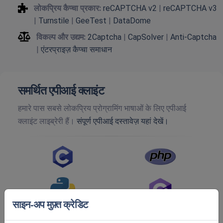
लोकप्रिय कैप्चा प्रकार:
reCAPTCHA v2
|
reCAPTCHA v3
|
Turnstile
|
GeeTest
|
DataDome
विकल्प और उद्यम:
2Captcha
|
CapSolver
|
Anti-Captcha
|
एंटरप्राइज़ कैप्चा समाधान
समर्थित एपीआई क्लाइंट
हमारे पास सबसे लोकप्रिय प्रोग्रामिंग भाषाओं के लिए एपीआई
क्लाइंट लाइब्रेरी हैं।
संपूर्ण एपीआई दस्तावेज़ यहां देखें।
साइन-अप मुफ़्त क्रेडिट