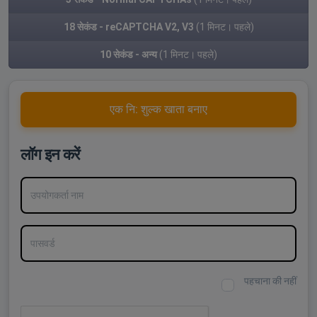
18 सेकंड - reCAPTCHA V2, V3
(1 मिनट। पहले)
10 सेकंड - अन्य
(1 मिनट। पहले)
एक नि: शुल्क खाता बनाए
लॉग इन करें
उपयोगकर्ता नाम
पासवर्ड
पहचाना की नहीं