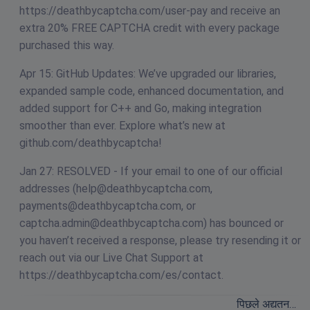
https://deathbycaptcha.com/user-pay and receive an
extra 20% FREE CAPTCHA credit with every package
purchased this way.
Apr 15: GitHub Updates: We’ve upgraded our libraries,
expanded sample code, enhanced documentation, and
added support for C++ and Go, making integration
smoother than ever. Explore what’s new at
github.com/deathbycaptcha!
Jan 27: RESOLVED - If your email to one of our official
addresses (
help@deathbycaptcha.com
,
payments@deathbycaptcha.com
, or
captcha.admin@deathbycaptcha.com
) has bounced or
you haven’t received a response, please try resending it or
reach out via our Live Chat Support at
https://deathbycaptcha.com/es/contact.
पिछले अद्यतन…