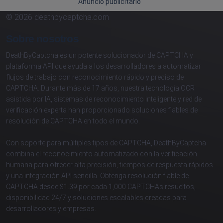
Anuncio publicitario
© 2026 deathbycaptcha.com
Sobre nosotros
DeathByCaptcha es un potente solucionador de CAPTCHA y
plataforma API que ayuda a los desarrolladores a automatizar
flujos de trabajo con reconocimiento rápido y preciso de
CAPTCHA. Durante más de 17 años, nuestra tecnología OCR
asistida por IA, sistemas de reconocimiento inteligente y red de
verificación experta han proporcionado soluciones fiables de
resolución de CAPTCHA en todo el mundo.
Con soporte para múltiples tipos de CAPTCHA, DeathByCaptcha
combina el reconocimiento automatizado con la verificación
humana para ofrecer alta precisión, tiempos de respuesta rápidos
y una integración API sencilla. Obtenga resolución fiable de
CAPTCHA desde $1.39 por cada 1,000 CAPTCHAs resueltos,
disponibilidad 24/7 y soluciones escalables creadas para
desarrolladores y empresas.