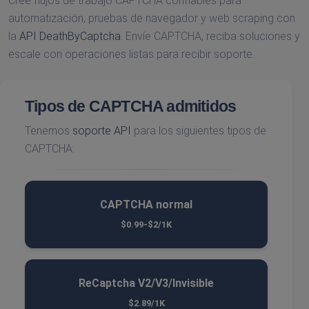
Cree flujos de trabajo CAPTCHA confiables para
automatización, pruebas de navegador y web scraping con
la
API DeathByCaptcha
. Envíe CAPTCHA, reciba soluciones y
escale con operaciones listas para recibir soporte.
Tipos de CAPTCHA admitidos
Tenemos
soporte API
para los siguientes tipos de
CAPTCHA:
CAPTCHA normal
$0.99-$2/1K
ReCaptcha V2/V3/Invisible
$2.89/1K