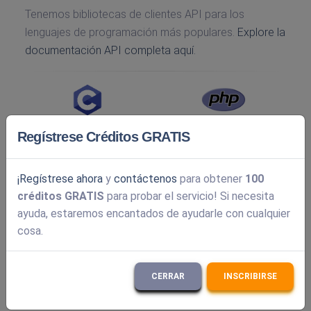
Tenemos bibliotecas de clientes API para los
lenguajes de programación más populares.
Explore la
documentación API completa aquí.
Regístrese Créditos GRATIS
¡Regístrese ahora
y
contáctenos
para obtener
100
créditos GRATIS
para probar el servicio! Si necesita
ayuda, estaremos encantados de ayudarle con cualquier
cosa.
CERRAR
INSCRIBIRSE