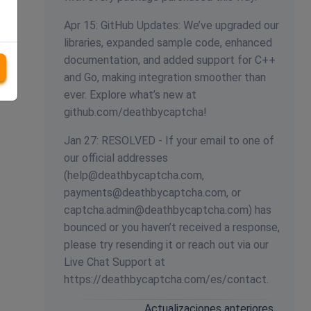
Apr 15: GitHub Updates: We’ve upgraded our
libraries, expanded sample code, enhanced
documentation, and added support for C++
and Go, making integration smoother than
ever. Explore what’s new at
github.com/deathbycaptcha!
Jan 27: RESOLVED - If your email to one of
our official addresses
(
help@deathbycaptcha.com
,
payments@deathbycaptcha.com
, or
captcha.admin@deathbycaptcha.com
) has
bounced or you haven’t received a response,
please try resending it or reach out via our
Live Chat Support at
https://deathbycaptcha.com/es/contact.
Actualizaciones anteriores…