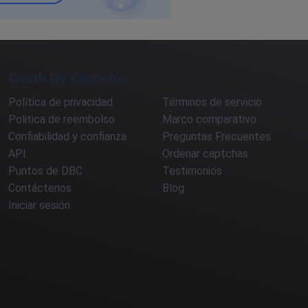
Death By Captcha
Política de privacidad
Términos de servicio
Politica de reembolso
Marco comparativo
Confiabilidad y confianza
Preguntas Frecuentes
API
Ordenar captchas
Puntos de DBC
Testimonios
Contáctenos
Blog
Iniciar sesión