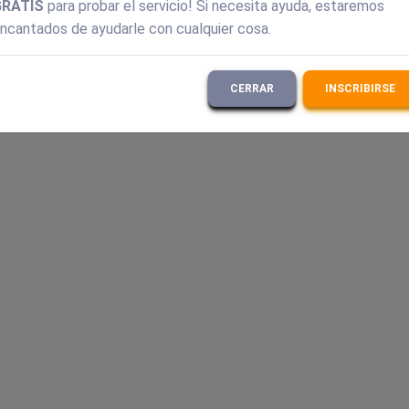
GRATIS
para probar el servicio! Si necesita ayuda, estaremos
ncantados de ayudarle con cualquier cosa.
CERRAR
INSCRIBIRSE