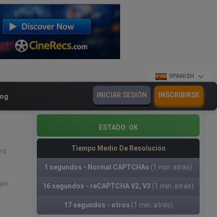
SPANISH
INICIAR SESIÓN
INSCRIBIRSE
log
ESTADO:
OK
Tiempo Medio De Resolución
es
1 segundos - Normal CAPTCHAs
(1 min. atrás)
uen
16 segundos - reCAPTCHA V2, V3
(1 min. atrás)
17 segundos - otros
(1 min. atrás)