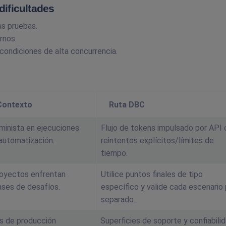
dificultades
as pruebas.
rnos.
condiciones de alta concurrencia.
Contexto
Ruta DBC
minista en ejecuciones
Flujo de tokens impulsado por API
automatización.
reintentos explícitos/límites de
tiempo.
royectos enfrentan
Utilice puntos finales de tipo
ases de desafíos.
específico y valide cada escenario 
separado.
s de producción
Superficies de soporte y confiabili