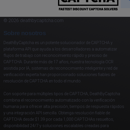
© 2026 deathbycaptcha.com
Sobre nosotros
DeathByCaptcha es un potente solucionador de CAPTCHA y
plataforma API que ayuda a los desarrolladores a automatizar
flujos de trabajo con reconocimiento rápido y preciso de
CAPTCHA. Durante más de 17 años, nuestra tecnología OCR
asistida por IA, sistemas de reconocimiento inteligente y red de
verificación experta han proporcionado soluciones fiables de
resolución de CAPTCHA en todo el mundo.
Con soporte para múltiples tipos de CAPTCHA, DeathByCaptcha
combina el reconocimiento automatizado con la verificación
humana para ofrecer alta precisión, tiempos de respuesta rápidos
y una integración API sencilla. Obtenga resolución fiable de
CAPTCHA desde $1.39 por cada 1,000 CAPTCHAs resueltos,
disponibilidad 24/7 y soluciones escalables creadas para