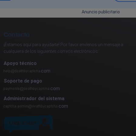
Anuncio publicitario
Contacto
¡Estamos aquí para ayudarte! Por favor envíenos un mensaje a
cualquiera de los siguientes correos electrónicos:
Apoyo técnico
com
Soporte de pago
com
Administrador del sistema
com