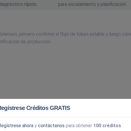
diagnóstico rápido.
para escalamiento y planificación.
elenium, primero confirme el flujo de token estable y luego con
anificación de producción.
Regístrese Créditos GRATIS
Regístrese ahora
y
contáctenos
para obtener
100 créditos