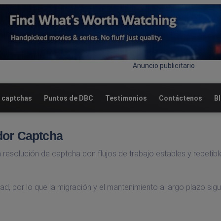
Anuncio publicitario
 captchas
Puntos de DBC
Testimonios
Contáctenos
B
dor Captcha
 resolución de captcha con flujos de trabajo estables y repetibl
dad, por lo que la migración y el mantenimiento a largo plazo sig