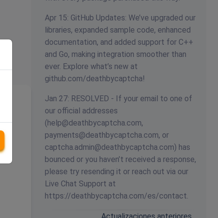
Apr 15: GitHub Updates: We’ve upgraded our
libraries, expanded sample code, enhanced
documentation, and added support for C++
and Go, making integration smoother than
ever. Explore what’s new at
github.com/deathbycaptcha!
Jan 27: RESOLVED - If your email to one of
our official addresses
I
(
help@deathbycaptcha.com
,
payments@deathbycaptcha.com
, or
captcha.admin@deathbycaptcha.com
) has
bounced or you haven’t received a response,
please try resending it or reach out via our
Live Chat Support at
https://deathbycaptcha.com/es/contact.
Actualizaciones anteriores…