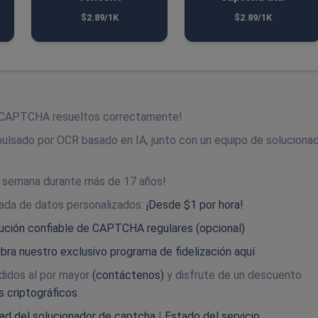
$2.89/1K
$2.89/1K
os CAPTCHA resueltos correctamente!
pulsado por OCR basado en IA, junto con un equipo de soluciona
a la semana durante más de 17 años!
rada de datos personalizados:
¡Desde $1 por hora!
lución confiable de CAPTCHA regulares (opcional)
ra nuestro exclusivo programa de fidelización aquí
didos al por mayor
(contáctenos)
y disfrute de un descuento
 criptográficos.
idad del solucionador de captcha
|
Estado del servicio