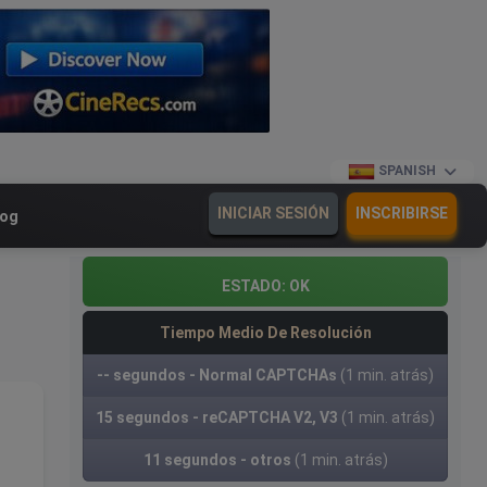
SPANISH
INICIAR SESIÓN
INSCRIBIRSE
log
ESTADO:
OK
Tiempo Medio De Resolución
-- segundos - Normal CAPTCHAs
(1 min. atrás)
15 segundos - reCAPTCHA V2, V3
(1 min. atrás)
11 segundos - otros
(1 min. atrás)