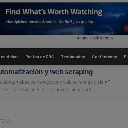
Anuncio publicitario
 captchas
Puntos de DBC
Testimonios
Contáctenos
B
utomatización y web scraping
zación, pruebas de navegador y web scraping con la
API
le con operaciones listas para recibir soporte.
PTCHA: