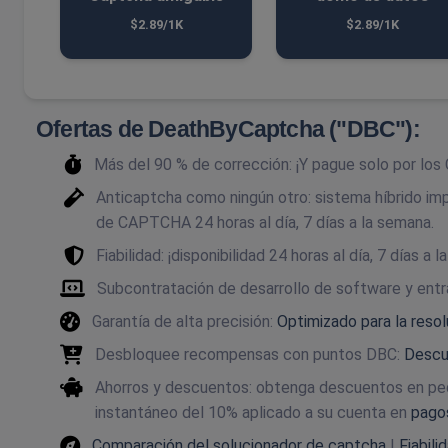
$2.89/1K
$2.89/1K
Ofertas de DeathByCaptcha ("DBC"):
Más del 90 % de corrección: ¡Y pague solo por l
Anticaptcha como ningún otro: sistema híbrido im
de CAPTCHA 24 horas al día, 7 días a la semana.
Fiabilidad: ¡disponibilidad 24 horas al día, 7 días 
Subcontratación de desarrollo de software y ent
Garantía de alta precisión:
Optimizado para la reso
Desbloquee recompensas con puntos DBC:
Descub
Ahorros y descuentos: obtenga descuentos en pe
instantáneo del 10% aplicado a su cuenta en
pagos
Comparación del solucionador de captcha
|
Fiabil