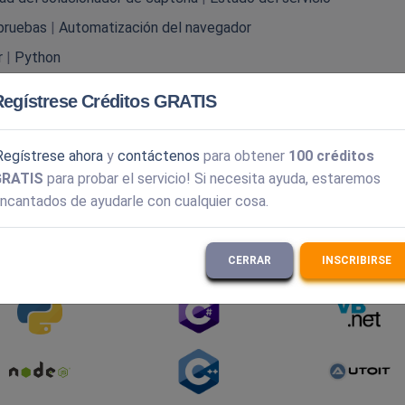
pruebas
|
Automatización del navegador
r
|
Python
reCAPTCHA v3
|
Turnstile
|
GeeTest
|
DataDome
Regístrese Créditos GRATIS
Anti-Captcha
|
Solución de captcha empresarial
Regístrese ahora
y
contáctenos
para obtener
100 créditos
GRATIS
para probar el servicio! Si necesita ayuda, estaremos
ncantados de ayudarle con cualquier cosa.
es de programación más populares.
Explore la documentación AP
CERRAR
INSCRIBIRSE