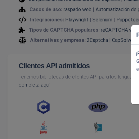
Casos de uso:
raspado web
|
Automatización de 
Integraciones:
Playwright
|
Selenium
|
Puppetee
Tipos de CAPTCHA populares:
reCAPTCHA v2
|
Alternativas y empresa:
2Captcha
|
CapSolver
|
¡
Clientes API admitidos
e
Tenemos bibliotecas de clientes API para los lenguaj
completa aquí.