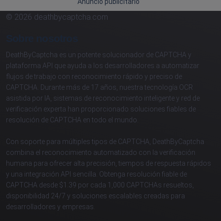
Anuncio publicitario
© 2026 deathbycaptcha.com
Sobre nosotros
DeathByCaptcha es un potente solucionador de CAPTCHA y
plataforma API que ayuda a los desarrolladores a automatizar
flujos de trabajo con reconocimiento rápido y preciso de
CAPTCHA. Durante más de 17 años, nuestra tecnología OCR
asistida por IA, sistemas de reconocimiento inteligente y red de
verificación experta han proporcionado soluciones fiables de
resolución de CAPTCHA en todo el mundo.
Con soporte para múltiples tipos de CAPTCHA, DeathByCaptcha
combina el reconocimiento automatizado con la verificación
humana para ofrecer alta precisión, tiempos de respuesta rápidos
y una integración API sencilla. Obtenga resolución fiable de
CAPTCHA desde $1.39 por cada 1,000 CAPTCHAs resueltos,
disponibilidad 24/7 y soluciones escalables creadas para
desarrolladores y empresas.