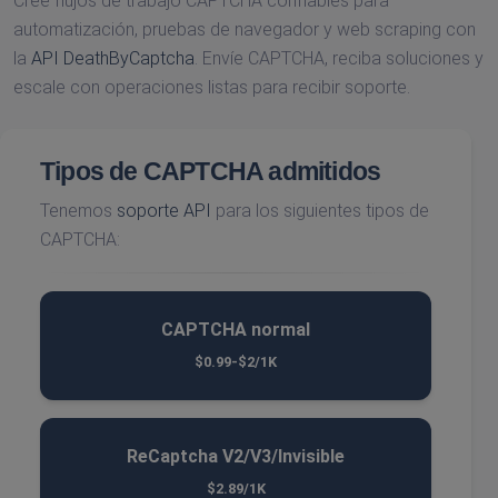
Cree flujos de trabajo CAPTCHA confiables para
automatización, pruebas de navegador y web scraping con
la
API DeathByCaptcha
. Envíe CAPTCHA, reciba soluciones y
escale con operaciones listas para recibir soporte.
Tipos de CAPTCHA admitidos
Tenemos
soporte API
para los siguientes tipos de
CAPTCHA:
CAPTCHA normal
$0.99-$2/1K
ReCaptcha V2/V3/Invisible
$2.89/1K