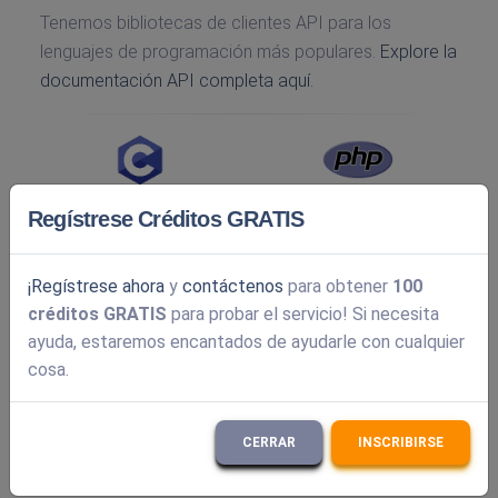
Tenemos bibliotecas de clientes API para los
lenguajes de programación más populares.
Explore la
documentación API completa aquí.
Regístrese Créditos GRATIS
¡Regístrese ahora
y
contáctenos
para obtener
100
créditos GRATIS
para probar el servicio! Si necesita
ayuda, estaremos encantados de ayudarle con cualquier
cosa.
CERRAR
INSCRIBIRSE