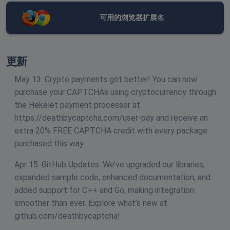
可用的浏览器扩展名
更新
May 13: Crypto payments got better! You can now
purchase your CAPTCHAs using cryptocurrency through
the Hekelet payment processor at
https://deathbycaptcha.com/user-pay and receive an
extra 20% FREE CAPTCHA credit with every package
purchased this way.
Apr 15: GitHub Updates: We’ve upgraded our libraries,
expanded sample code, enhanced documentation, and
added support for C++ and Go, making integration
smoother than ever. Explore what’s new at
github.com/deathbycaptcha!