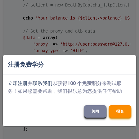
// $client = new DeathByCaptcha_HttpClient("au
echo
"Your balance is 
{$client->balance}
 US ce
// Set the proxy and atb data
$data
 = 
array
(

'proxy'
 => 
'http://user:password@127.0.0.1
'proxytype'
 => 
'HTTP'
,

'appid'
 => 
'af23e041b22d000a11e22a230fa899
'pageurl'
 => 
'https://testsite.com/test-at
注册免费学分
'apiserver'
 => 
'https://cap.aisecurius.com
    );

立即注册
并
联系我们
以获得
100 个免费积分
来测试服
//Create a json string
$json
 = 
json_encode
(
$data
);

务！如果您需要帮助，我们很乐意为您提供任何帮助
//Put the type and the json payload
$extra
 = [

关闭
报名
'type'
 => 
24
,

'atb_params'
 => 
$json
,

    ];
