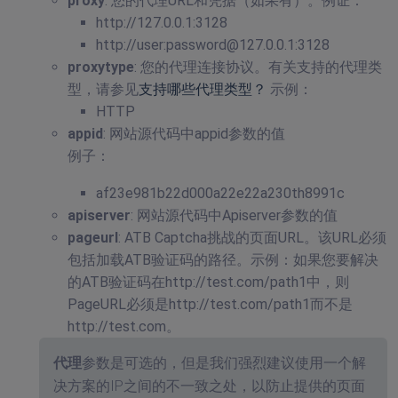
proxy
: 您的代理URL和凭据（如果有）。例证：
http://127.0.0.1:3128
http://user:
password@127.0.0.1
:3128
proxytype
: 您的代理连接协议。有关支持的代理类
型，请参见
支持哪些代理类型？
示例：
HTTP
appid
: 网站源代码中appid参数的值
例子：
af23e981b22d000a22e22a230th8991c
apiserver
: 网站源代码中Apiserver参数的值
pageurl
: ATB Captcha挑战的页面URL。该URL必须
包括加载ATB验证码的路径。示例：如果您要解决
的ATB验证码在http://test.com/path1中，则
PageURL必须是http://test.com/path1而不是
http://test.com。
代理
参数是可选的，但是我们强烈建议使用一个解
决方案的IP之间的不一致之处，以防止提供的页面