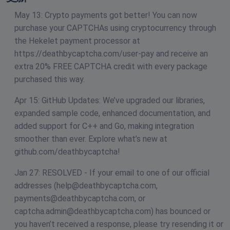
May 13: Crypto payments got better! You can now
purchase your CAPTCHAs using cryptocurrency through
the Hekelet payment processor at
https://deathbycaptcha.com/user-pay and receive an
extra 20% FREE CAPTCHA credit with every package
purchased this way.
Apr 15: GitHub Updates: We’ve upgraded our libraries,
expanded sample code, enhanced documentation, and
added support for C++ and Go, making integration
smoother than ever. Explore what’s new at
github.com/deathbycaptcha!
Jan 27: RESOLVED - If your email to one of our official
addresses (
help@deathbycaptcha.com
,
payments@deathbycaptcha.com
, or
captcha.admin@deathbycaptcha.com
) has bounced or
you haven’t received a response, please try resending it or