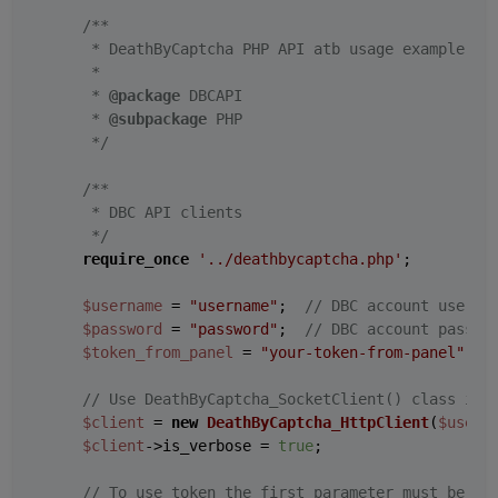
/**

     * DeathByCaptcha PHP API atb usage example

     *

     * 
@package
 DBCAPI

     * 
@subpackage
 PHP

     */
/**

     * DBC API clients

     */
require_once
'../deathbycaptcha.php'
;

$username
 = 
"username"
;  
// DBC account userna
$password
 = 
"password"
;  
// DBC account passwo
$token_from_panel
 = 
"your-token-from-panel"
;  
// Use DeathByCaptcha_SocketClient() class if 
$client
 = 
new
DeathByCaptcha_HttpClient
(
$usern
$client
->is_verbose = 
true
;

// To use token the first parameter must be au