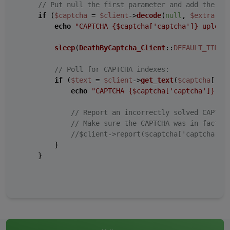
// Put null the first parameter and add the ex
if
 (
$captcha
 = 
$client
->
decode
(
null
, 
$extra
)) {
echo
"CAPTCHA 
{$captcha['captcha']}
 upload
sleep
(
DeathByCaptcha_Client
::
DEFAULT_TIMEO
// Poll for CAPTCHA indexes:
if
 (
$text
 = 
$client
->
get_text
(
$captcha
[
'ca
echo
"CAPTCHA 
{$captcha['captcha']}
 so
// Report an incorrectly solved CAPTCH
// Make sure the CAPTCHA was in fact i
//$client->report($captcha['captcha'])
        }

    }
