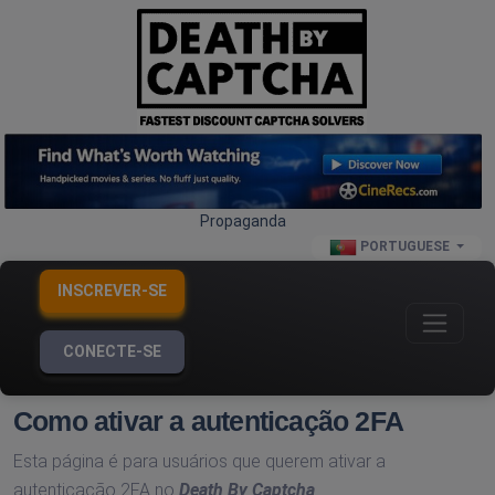
Propaganda
PORTUGUESE
INSCREVER-SE
CONECTE-SE
Como ativar a autenticação 2FA
Esta página é para usuários que querem ativar a
autenticação 2FA no
Death By Captcha