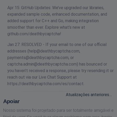
Apr 15: GitHub Updates: We’ve upgraded our libraries,
expanded sample code, enhanced documentation, and
added support for C++ and Go, making integration
smoother than ever. Explore what’s new at
github.com/deathbycaptcha!
Jan 27: RESOLVED - If your email to one of our official
addresses (
help@deathbycaptcha.com
,
payments@deathbycaptcha.com
, or
captcha.admin@deathbycaptcha.com
) has bounced or
you haven’t received a response, please try resending it or
reach out via our Live Chat Support at
https://deathbycaptcha.com/es/contact.
Atualizações anteriores…
Apoiar
Nosso sistema foi projetado para ser totalmente amigável e