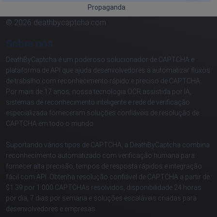
Propaganda
© 2026 deathbycaptcha.com
Sobre nós
DeathByCaptcha é um poderoso solucionador de CAPTCHA e
plataforma de API que ajuda desenvolvedores a automatizar fluxos
de trabalho com reconhecimento rápido e preciso de CAPTCHA.
Por mais de 17 anos, nossa tecnologia OCR assistida por IA,
sistemas de reconhecimento inteligente e rede de verificação
especializada forneceram soluções confiáveis de resolução de
CAPTCHA em todo o mundo.
Suportando vários tipos de CAPTCHA, a DeathByCaptcha combina
reconhecimento automatizado com verificação humana para
fornecer alta precisão, tempos de resposta rápidos e integração
fácil com API. Obtenha resolução confiável de CAPTCHA a partir de
$1.39 por 1.000 CAPTCHAs resolvidos, disponibilidade 24 horas
por dia, 7 dias por semana e soluções escaláveis criadas para
desenvolvedores e empresas.