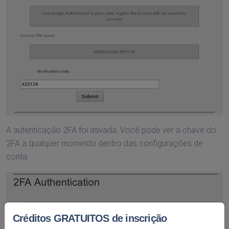
A autenticação 2FA foi ativada. Você pode ver a chave do
2FA a qualquer momento dentro das configurações de
conta.
Créditos GRATUITOS de inscrição