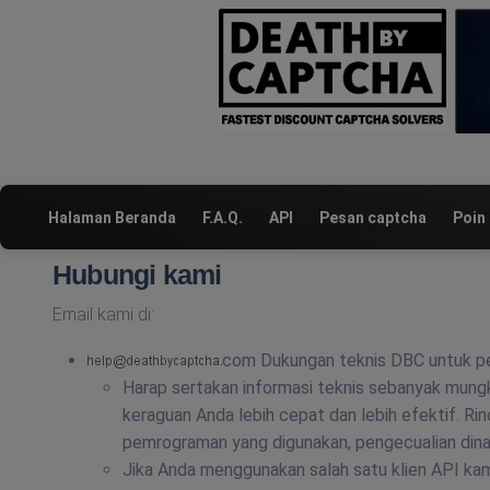
Halaman Beranda
F.A.Q.
API
Pesan captcha
Poin
Hubungi kami
Email kami di:
com Dukungan teknis DBC untuk pe
Harap sertakan informasi teknis sebanyak mungk
keraguan Anda lebih cepat dan lebih efektif. Rin
pemrograman yang digunakan, pengecualian dina
Jika Anda menggunakan salah satu klien API kami