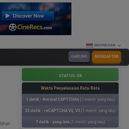
INDONESIAN
GABUNG
MENDAFTAR
STATUS:
OK
Waktu Penyelesaian Rata-Rata
1 detik - Normal CAPTCHAs
(1 menit. yang lalu)
22 detik - reCAPTCHA V2, V3
(1 menit. yang lalu)
7 detik - yang lain
(1 menit. yang lalu)
lahan