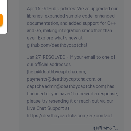
Apr 15: GitHub Updates: We’ve upgraded our
libraries, expanded sample code, enhanced
documentation, and added support for C++
and Go, making integration smoother than
ever. Explore what’s new at
github.com/deathbycaptcha!
Jan 27: RESOLVED - If your email to one of
our official addresses
(
help@deathbycaptcha.com
,
payments@deathbycaptcha.com
, or
captcha.admin@deathbycaptcha.com
) has
bounced or you haven’t received a response,
please try resending it or reach out via our
Live Chat Support at
https://deathbycaptcha.com/es/contact.
পূর্ববর্তী আপডেট…