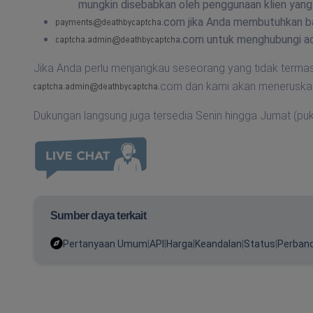
mungkin disebabkan oleh penggunaan klien yang
com jika Anda membutuhkan b
com untuk menghubungi adm
Jika Anda perlu menjangkau seseorang yang tidak termasuk
com
dan kami akan meneruskan
Dukungan langsung juga tersedia Senin hingga Jumat (puk
Sumber daya terkait
Pertanyaan Umum
|
API
|
Harga
|
Keandalan
|
Status
|
Perban