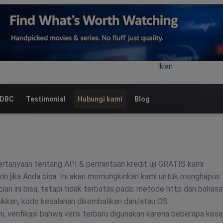
Iklan
 DBC
Testimonial
Hubungi kami
Blog
rtanyaan tentang API & permintaan kredit uji GRATIS kami
in jika Anda bisa. Ini akan memungkinkan kami untuk menghapus
cian ini bisa, tetapi tidak terbatas pada: metode http dan bahasa
ikkan, kode kesalahan dikembalikan dan/atau OS.
, verifikasi bahwa versi terbaru digunakan karena beberapa kesa