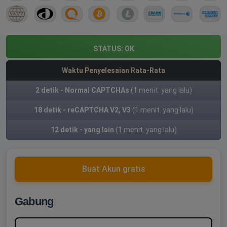
STATUS:
OK
Waktu Penyelesaian Rata-Rata
2 detik - Normal CAPTCHAs
(1 menit. yang lalu)
18 detik - reCAPTCHA V2, V3
(1 menit. yang lalu)
12 detik - yang lain
(1 menit. yang lalu)
Buat Akun gratis
Gabung
Nama belakang