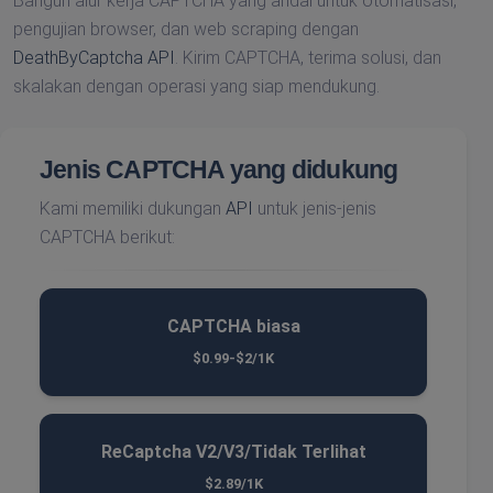
Bangun alur kerja CAPTCHA yang andal untuk otomatisasi,
pengujian browser, dan web scraping dengan
DeathByCaptcha API
. Kirim CAPTCHA, terima solusi, dan
skalakan dengan operasi yang siap mendukung.
Jenis CAPTCHA yang didukung
Kami memiliki dukungan
API
untuk jenis-jenis
CAPTCHA berikut:
CAPTCHA biasa
$0.99-$2/1K
ReCaptcha V2/V3/Tidak Terlihat
$2.89/1K