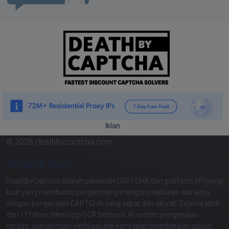
Iklan
© 2026 deathbycaptcha.com
Tentang kami
DeathByCaptcha adalah pemecah CAPTCHA dan platform API yang
kuat yang membantu pengembang mengotomatiskan alur kerja
dengan pengenalan CAPTCHA yang cepat dan akurat. Selama lebih
dari 17 tahun, teknologi OCR berbasis AI, sistem pengenalan
cerdas, dan jaringan verifikasi ahli kami telah memberikan solusi