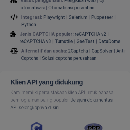
Kasus penggunaan:
Pengikisan web
|
Uji
otomatisasi
|
Otomatisasi peramban
Integrasi:
Playwright
|
Selenium
|
Puppeteer
|
Python
Jenis CAPTCHA populer:
reCAPTCHA v2
|
reCAPTCHA v3
|
Turnstile
|
GeeTest
|
DataDome
Alternatif dan usaha:
2Captcha
|
CapSolver
|
Anti-
Captcha
|
Solusi captcha perusahaan
Klien API yang didukung
Kami memiliki perpustakaan klien API untuk bahasa
pemrograman paling populer.
Jelajahi dokumentasi
API selengkapnya di sini.