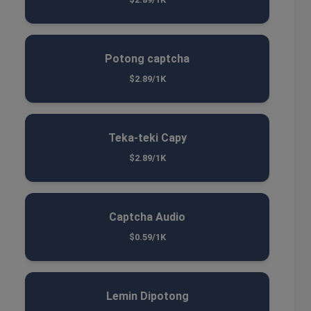
Potong captcha
$2.89/1K
Teka-teki Capy
$2.89/1K
Captcha Audio
$0.59/1K
Lemin Dipotong