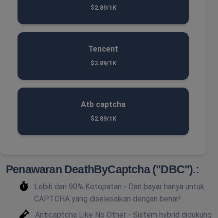
$2.89/1K
Tencent
$2.89/1K
Atb captcha
$2.89/1K
Penawaran DeathByCaptcha ("DBC").:
Lebih dari 90% Ketepatan - Dan bayar hanya untuk
CAPTCHA yang diselesaikan dengan benar!
Anticaptcha Like No Other - Sistem hybrid didukung