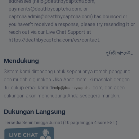
addresses (
help@deathbycaptcha.com
,
payments@deathbycaptcha.com
, or
captcha.admin@deathbycaptcha.com
) has bounced or
you haven’t received a response, please try resending it or
reach out via our Live Chat Support at
https://deathbycaptcha.com/es/contact.
পূর্ববর্তী আপডেট…
Mendukung
Sistem kami dirancang untuk sepenuhnya ramah pengguna
dan mudah digunakan. Jika Anda memiliki masalah dengan
itu, cukup email kami di
com,
dan agen
dukungan akan menghubungi Anda sesegera mungkin.
Dukungan Langsung
Tersedia Senin hingga Jumat (10 pagi hingga 4 sore EST)