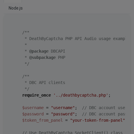
Node.js
/**

     * DeathByCaptcha PHP API Audio usage example

     *

     * 
@package
 DBCAPI

     * 
@subpackage
 PHP

     */
/**

     * DBC API clients

     */
require_once
'../deathbycaptcha.php'
;

$username
 = 
"username"
;  
// DBC account userna
$password
 = 
"password"
;  
// DBC account passwo
$token_from_panel
 = 
"your-token-from-panel"
;  
// Use DeathByCaptcha_SocketClient() class if 