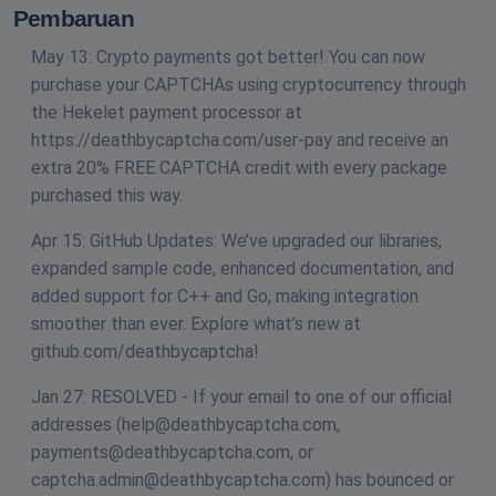
Pembaruan
May 13: Crypto payments got better! You can now
purchase your CAPTCHAs using cryptocurrency through
the Hekelet payment processor at
https://deathbycaptcha.com/user-pay and receive an
extra 20% FREE CAPTCHA credit with every package
purchased this way.
Apr 15: GitHub Updates: We’ve upgraded our libraries,
expanded sample code, enhanced documentation, and
added support for C++ and Go, making integration
smoother than ever. Explore what’s new at
github.com/deathbycaptcha!
Jan 27: RESOLVED - If your email to one of our official
addresses (
help@deathbycaptcha.com
,
payments@deathbycaptcha.com
, or
captcha.admin@deathbycaptcha.com
) has bounced or