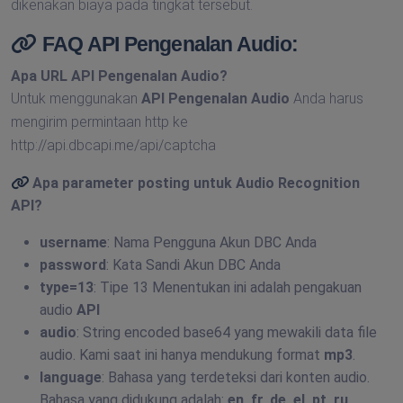
dikenakan biaya pada tingkat tersebut.
FAQ API Pengenalan Audio:
Apa
URL API Pengenalan Audio
?
Untuk menggunakan
API Pengenalan Audio
Anda harus
mengirim permintaan http ke
http://api.dbcapi.me/api/captcha
Apa parameter posting untuk
Audio Recognition
API
?
username
: Nama Pengguna Akun DBC Anda
password
: Kata Sandi Akun DBC Anda
type=13
: Tipe 13 Menentukan ini adalah pengakuan
audio
API
audio
: String encoded base64 yang mewakili data file
audio. Kami saat ini hanya mendukung format
mp3
.
language
: Bahasa yang terdeteksi dari konten audio.
Bahasa yang didukung adalah:
en, fr, de, el, pt, ru