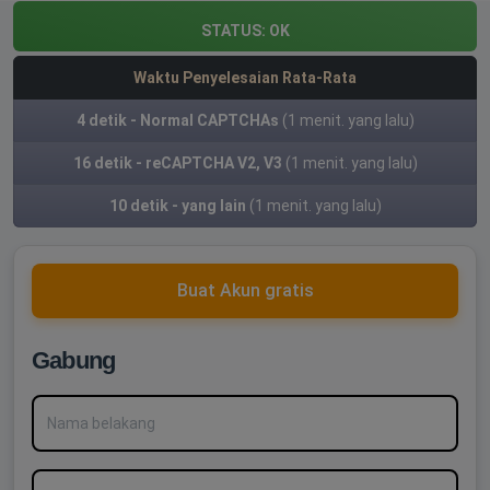
STATUS:
OK
Waktu Penyelesaian Rata-Rata
4 detik - Normal CAPTCHAs
(1 menit. yang lalu)
16 detik - reCAPTCHA V2, V3
(1 menit. yang lalu)
10 detik - yang lain
(1 menit. yang lalu)
Buat Akun gratis
Gabung
Nama belakang
Kata sandi