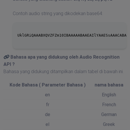
Contoh audio string yang dikodekan base64:
UklGRiQAAABXQVZFZm10IBAAAAABAAEAIlYAAESsAAACABAAZ
Bahasa apa yang didukung oleh
Audio Recognition
API
?
Bahasa yang didukung ditampilkan dalam tabel di bawah ini.
Kode Bahasa (
Parameter Bahasa
)
nama bahasa
en
English
fr
French
de
German
el
Greek