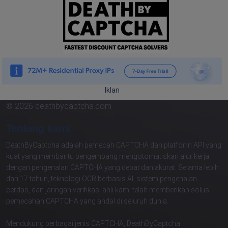
Iklan
© 2026 deathbycaptcha.com
Tentang kami
DeathByCaptcha adalah pemecah CAPTCHA dan platform API yang
kuat yang membantu pengembang mengotomatiskan alur kerja
dengan pengenalan CAPTCHA yang cepat dan akurat. Selama lebih
dari 17 tahun, teknologi OCR berbasis AI, sistem pengenalan
cerdas, dan jaringan verifikasi ahli kami telah memberikan solusi
pemecahan CAPTCHA yang andal di seluruh dunia.
Mendukung berbagai jenis CAPTCHA, DeathByCaptcha