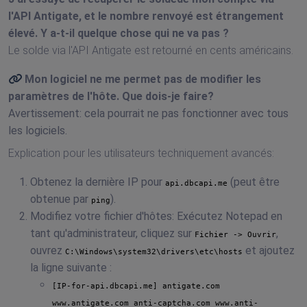
l'API Antigate, et le nombre renvoyé est étrangement
élevé. Y a-t-il quelque chose qui ne va pas ?
Le solde via l'API Antigate est retourné en cents américains.
Mon logiciel ne me permet pas de modifier les
paramètres de l'hôte. Que dois-je faire?
Avertissement: cela pourrait ne pas fonctionner avec tous
les logiciels.
Explication pour les utilisateurs techniquement avancés:
Obtenez la dernière IP pour
(peut être
api.dbcapi.me
obtenue par
).
ping
Modifiez votre fichier d'hôtes: Exécutez Notepad en
tant qu'administrateur, cliquez sur
,
Fichier -> Ouvrir
ouvrez
et ajoutez
C:\Windows\system32\drivers\etc\hosts
la ligne suivante :
[IP-for-api.dbcapi.me] antigate.com
www.antigate.com anti-captcha.com www.anti-