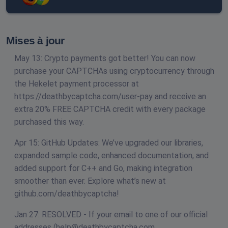
Mises à jour
May 13: Crypto payments got better! You can now
purchase your CAPTCHAs using cryptocurrency through
the Hekelet payment processor at
https://deathbycaptcha.com/user-pay and receive an
extra 20% FREE CAPTCHA credit with every package
purchased this way.
Apr 15: GitHub Updates: We’ve upgraded our libraries,
expanded sample code, enhanced documentation, and
added support for C++ and Go, making integration
smoother than ever. Explore what’s new at
github.com/deathbycaptcha!
Jan 27: RESOLVED - If your email to one of our official
addresses (
help@deathbycaptcha.com
,