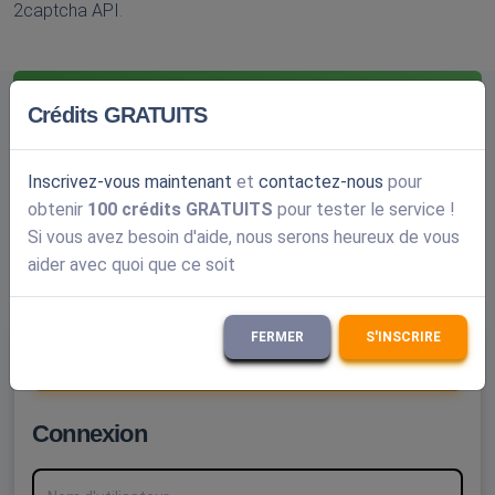
2captcha API
.
STATUT:
OK
Crédits GRATUITS
Temps De Résolution Moyen
Inscrivez-vous maintenant
et
contactez-nous
pour
1 secondes - Normal CAPTCHAs
(1 min. il y a)
obtenir
100 crédits GRATUITS
pour tester le service !
20 secondes - reCAPTCHA V2, V3
(1 min. il y a)
Si vous avez besoin d'aide, nous serons heureux de vous
aider avec quoi que ce soit
9 secondes - autres
(1 min. il y a)
FERMER
S'INSCRIRE
Créer un compte gratuit
Connexion
Nom d'utilisateur