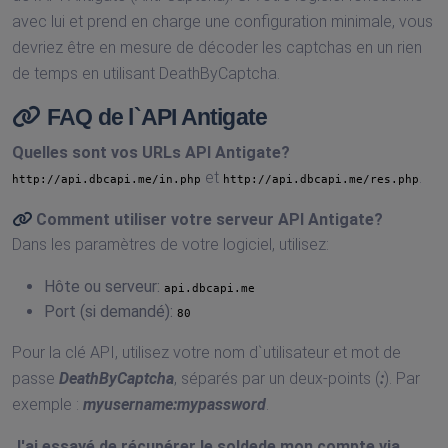
avec lui et prend en charge une configuration minimale, vous
devriez être en mesure de décoder les captchas en un rien
de temps en utilisant DeathByCaptcha.
FAQ de l`API Antigate
Quelles sont vos URLs API Antigate?
et
.
http://api.dbcapi.me/in.php
http://api.dbcapi.me/res.php
Comment utiliser votre serveur API Antigate?
Dans les paramètres de votre logiciel, utilisez:
Hôte ou serveur:
api.dbcapi.me
Port (si demandé):
80
Pour la clé API, utilisez votre nom d`utilisateur et mot de
passe
DeathByCaptcha
, séparés par un deux-points (
:
). Par
exemple :
myusername:mypassword
.
J'ai essayé de récupérer le soldede mon compte via