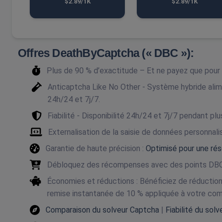
$2.89/1K
$2.89/1K
Offres DeathByCaptcha (« DBC »):
Plus de 90 % d’exactitude – Et ne payez que pou
Anticaptcha Like No Other - Système hybride alim
24h/24 et 7j/7.
Fiabilité - Disponibilité 24h/24 et 7j/7 pendant plu
Externalisation de la saisie de données personnal
Garantie de haute précision :
Optimisé pour une rés
Débloquez des récompenses avec des points DBC
Économies et réductions : Bénéficiez de réducti
remise instantanée de 10 % appliquée à votre co
Comparaison du solveur Captcha
|
Fiabilité du sol