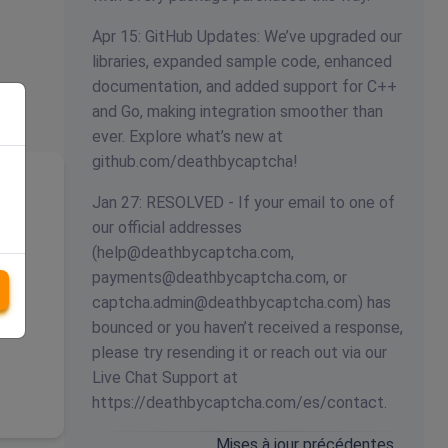
Apr 15: GitHub Updates: We’ve upgraded our
libraries, expanded sample code, enhanced
documentation, and added support for C++
and Go, making integration smoother than
ever. Explore what’s new at
github.com/deathbycaptcha!
Jan 27: RESOLVED - If your email to one of
our official addresses
(
help@deathbycaptcha.com
,
payments@deathbycaptcha.com
, or
captcha.admin@deathbycaptcha.com
) has
bounced or you haven’t received a response,
please try resending it or reach out via our
Live Chat Support at
https://deathbycaptcha.com/es/contact.
Mises à jour précédentes…