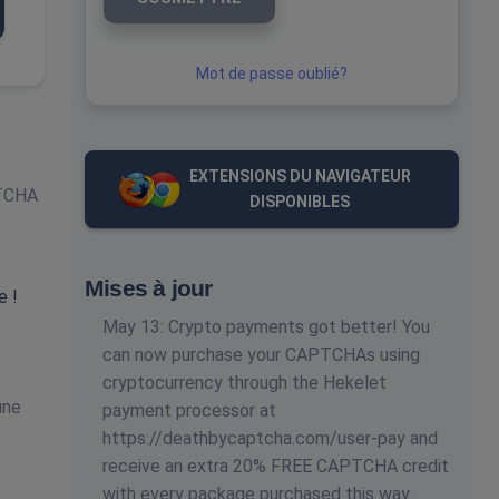
Mot de passe oublié?
EXTENSIONS DU NAVIGATEUR
PTCHA
DISPONIBLES
Mises à jour
e !
May 13: Crypto payments got better! You
can now purchase your CAPTCHAs using
cryptocurrency through the Hekelet
une
payment processor at
https://deathbycaptcha.com/user-pay and
receive an extra 20% FREE CAPTCHA credit
with every package purchased this way.