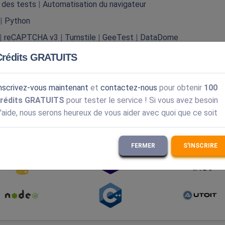
 des tests
|
Automatisation du navigateur
|
Python
|
reCAPTCHA v3
|
Turnstile
|
GeeTest
|
DataDome
er
|
Anti-Captcha
|
Solution captcha d'entreprise
Crédits GRATUITS
nscrivez-vous maintenant
et
contactez-nous
pour obtenir
100
rédits GRATUITS
pour tester le service ! Si vous avez besoin
'aide, nous serons heureux de vous aider avec quoi que ce soit
langages de programmation les plus populaires.
Explorez la
FERMER
S'INSCRIRE