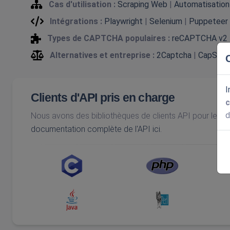
Cas d'utilisation :
Scraping Web
|
Automatisation
Intégrations :
Playwright
|
Selenium
|
Puppeteer
Types de CAPTCHA populaires :
reCAPTCHA v2
Alternatives et entreprise :
2Captcha
|
CapSolv
I
Clients d'API pris en charge
c
d
Nous avons des bibliothèques de clients API pour les 
documentation complète de l'API ici.