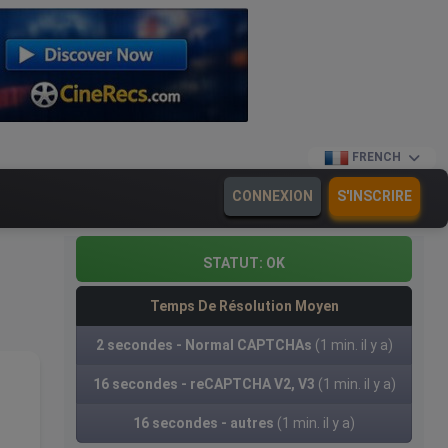
FRENCH
CONNEXION
S'INSCRIRE
STATUT:
OK
Temps De Résolution Moyen
2 secondes - Normal CAPTCHAs
(1 min. il y a)
16 secondes - reCAPTCHA V2, V3
(1 min. il y a)
16 secondes - autres
(1 min. il y a)