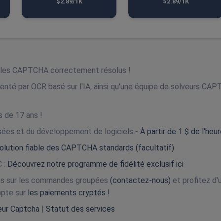
$2.89/1K
$2.89/1K
r les CAPTCHA correctement résolus !
enté par OCR basé sur l'IA, ainsi qu'une équipe de solveurs CA
s de 17 ans !
isées et du développement de logiciels -
À partir de 1 $ de l'heur
olution fiable des CAPTCHA standards (facultatif)
 :
Découvrez notre programme de fidélité exclusif ici
ons sur les commandes groupées
(contactez-nous)
et profitez d'
mpte sur
les paiements cryptés !
veur Captcha
|
Statut des services