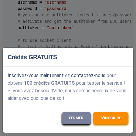
    username = 
"username"
    password = 
"password"
# you can use authtoken instead of user/password
# activate and get the authtoken from DBC users 
    authtoken = 
"authtoken"
# to use socket client
# client = deathbycaptcha.SocketClient(username,
Crédits GRATUITS
# to use authtoken
# client = deathbycaptcha.SocketClient(username,
Inscrivez-vous maintenant
et
contactez-nous
pour
    client = deathbycaptcha.HttpClient(username, pass
obtenir
100 crédits GRATUITS
pour tester le service !
Si vous avez besoin d'aide, nous serons heureux de vous
    captcha_file = 
'../images/test2.jpg'
# image
aider avec quoi que ce soit
    banner = 
"../images/banner.jpg"
# image banner
    banner_text = 
"select all pizza:"
# banner text
try
:

FERMER
S'INSCRIRE
        balance = client.get_balance()

print
(balance)
