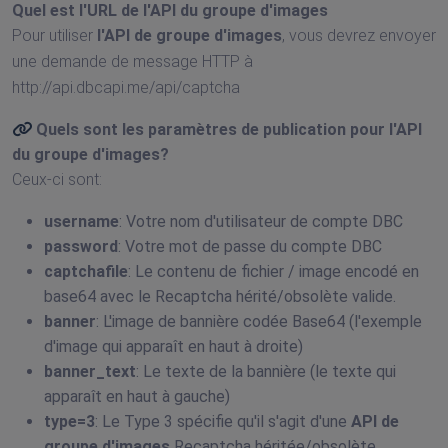
Quel est
l'URL de l'API du groupe d'images
Pour utiliser
l'API de groupe d'images
, vous devrez envoyer
une demande de message HTTP à
http://api.dbcapi.me/api/captcha
Quels sont les paramètres de publication pour
l'API
du groupe d'images
?
Ceux-ci sont:
username
: Votre nom d'utilisateur de compte DBC
password
: Votre mot de passe du compte DBC
captchafile
: Le contenu de fichier / image encodé en
base64 avec le Recaptcha hérité/obsolète valide.
banner
: L'image de bannière codée Base64 (l'exemple
d'image qui apparaît en haut à droite)
banner_text
: Le texte de la bannière (le texte qui
apparaît en haut à gauche)
type=3
: Le Type 3 spécifie qu'il s'agit d'une
API de
groupe d'images
Recaptcha héritée/obsolète