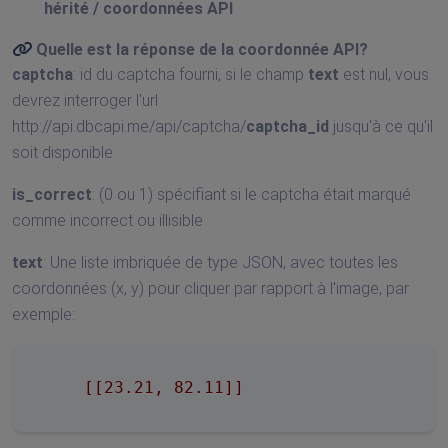
hérité / coordonnées API
Quelle est la réponse de la
coordonnée API
?
captcha
: id du captcha fourni, si le champ
text
est nul, vous
devrez interroger l'url
http://api.dbcapi.me/api/captcha/
captcha_id
jusqu'à ce qu'il
soit disponible
is_correct
: (0 ou 1) spécifiant si le captcha était marqué
comme incorrect ou illisible
text
: Une liste imbriquée de type JSON, avec toutes les
coordonnées (x, y) pour cliquer par rapport à l'image, par
exemple:
[[23.21, 82.11]]