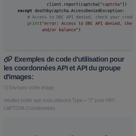
                client.report(captcha[
"captcha"
])

except
 deathbycaptcha.AccessDeniedException:

# Access to DBC API denied, check your crede
print
(
"error: Access to DBC API denied, check
              and/or balance"
)

Exemples de code d'utilisation pour
les coordonnées API et API du groupe
d'images:
1) Envoyez votre image:
Veuillez noter que nous utilisons Type = "2" pour l'API
CAPTCHA Coordonnées.