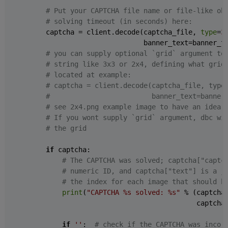
# Put your CAPTCHA file name or file-like ob
# solving timeout (in seconds) here:
        captcha = client.decode(captcha_file, 
type
=
3
                                banner_text=banner_te
# you can supply optional `grid` argument to
# string like 3x3 or 2x4, defining what grid
# located at example:
# captcha = client.decode(captcha_file, type
#                         banner_text=banner
# see 2x4.png example image to have an idea 
# If you wont supply `grid` argument, dbc wi
# the grid
if
 captcha:

# The CAPTCHA was solved; captcha["captc
# numeric ID, and captcha["text"] is a j
# the index for each image that should b
print
(
"CAPTCHA %s solved: %s"
 % (captcha
                                             captcha
if
''
:  
# check if the CAPTCHA was incor