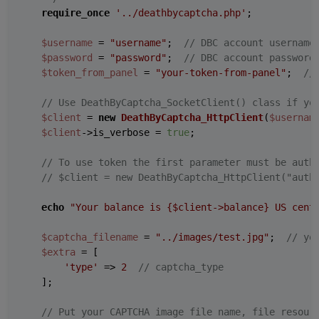
require_once
'../deathbycaptcha.php'
;

$username
 = 
"username"
;  
// DBC account username
$password
 = 
"password"
;  
// DBC account password
$token_from_panel
 = 
"your-token-from-panel"
;  
//
// Use DeathByCaptcha_SocketClient() class if yo
$client
 = 
new
DeathByCaptcha_HttpClient
(
$usernam
$client
->is_verbose = 
true
;

// To use token the first parameter must be auth
// $client = new DeathByCaptcha_HttpClient("auth
echo
"Your balance is 
{$client->balance}
 US cent
$captcha_filename
 = 
"../images/test.jpg"
;  
// yo
$extra
 = [

'type'
 => 
2
// captcha_type
    ];

// Put your CAPTCHA image file name, file resour