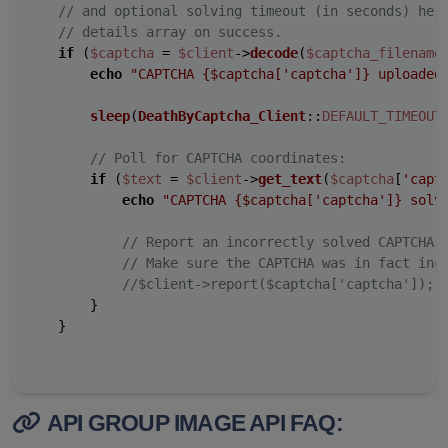
// and optional solving timeout (in seconds) her
// details array on success.
if
 (
$captcha
 = 
$client
->
decode
(
$captcha_filename
echo
"CAPTCHA 
{$captcha['captcha']}
 uploaded
sleep
(
DeathByCaptcha_Client
::
DEFAULT_TIMEOUT
)
// Poll for CAPTCHA coordinates:
if
 (
$text
 = 
$client
->
get_text
(
$captcha
[
'capt
echo
"CAPTCHA 
{$captcha['captcha']}
 solv
// Report an incorrectly solved CAPTCHA.
// Make sure the CAPTCHA was in fact inc
//$client->report($captcha['captcha']);
        }

    }

API GROUP IMAGE API FAQ: