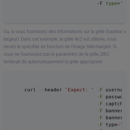
                             -F 
type
=
'3'
Ou, si vous fournissez des informations sur la grille (hauteur x
largeur). Dans cet exemple, la grille 4x2 est utilisée, vous
devez le spécifier en fonction de l'image téléchargée. Si
vous ne fournissez pas le paramètre de la grille, DBC
tenterait de automatiquement la grille appropriée.
    curl 
-
-
header 
'Expect: '
-
F
 username
-
F
 password
-
F
 captchaf
-
F
 banner
=
@
-
F
 banner_t
-
F
 type
=
'3'