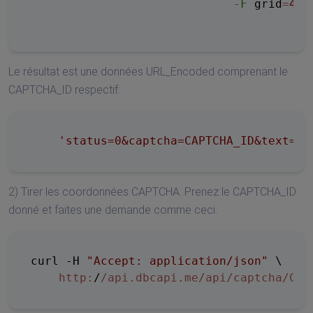
-
F
 grid
=
4
x2

Le résultat est une données URL_Encoded comprenant le
CAPTCHA_ID respectif:
'status=0&captcha=CAPTCHA_ID&text=&i
2) Tirer les coordonnées CAPTCHA: Prenez le CAPTCHA_ID
donné et faites une demande comme ceci:
curl -H 
"Accept: application/json"
 \

http:
/
/api.dbcapi.me/api
/captcha/
CAP