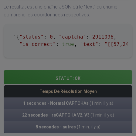
Le résultat est une chaîne JSON où le "text" du champ
comprend les coordonnées respectives:
'{
"status"
: 
0
, 
"captcha"
: 
2911096
,

"is_correct"
: 
true
, 
"text"
: 
"[[57,240]
STATUT:
OK
Temps De Résolution Moyen
1 secondes - Normal CAPTCHAs
(1 min. il y a)
22 secondes - reCAPTCHA V2, V3
(1 min. il y a)
8 secondes - autres
(1 min. il y a)