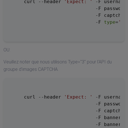
    curl --header 
'Expect: '
 -F username
                             -F password=
                             -F captchaf
                             -F 
type
=
'2'
OU:
Veuillez noter que nous utilisons Type="3" pour l'API du
groupe d'images CAPTCHA.
    curl --header 
'Expect: '
 -F username
                             -F password=
                             -F captchaf
                             -F banner=@
                             -F banner_te