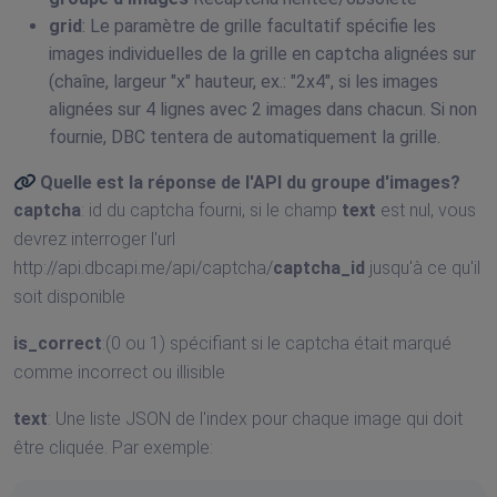
grid
: Le paramètre de grille facultatif spécifie les
images individuelles de la grille en captcha alignées sur
(chaîne, largeur "x" hauteur, ex.: "2x4", si les images
alignées sur 4 lignes avec 2 images dans chacun. Si non
fournie, DBC tentera de automatiquement la grille.
Quelle est la réponse de
l'API du groupe d'images
?
captcha
: id du captcha fourni, si le champ
text
est nul, vous
devrez interroger l'url
http://api.dbcapi.me/api/captcha/
captcha_id
jusqu'à ce qu'il
soit disponible
is_correct
:(0 ou 1) spécifiant si le captcha était marqué
comme incorrect ou illisible
text
: Une liste JSON de l'index pour chaque image qui doit
être cliquée. Par exemple: