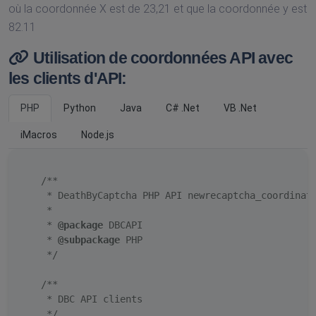
où la coordonnée X est de 23,21 et que la coordonnée y est
82.11
Utilisation de coordonnées API avec
les clients d'API:
PHP
Python
Java
C# .Net
VB .Net
iMacros
Node.js
/**

     * DeathByCaptcha PHP API newrecaptcha_coordinate
     *

     * 
@package
 DBCAPI

     * 
@subpackage
 PHP

     */
/**

     * DBC API clients

     */