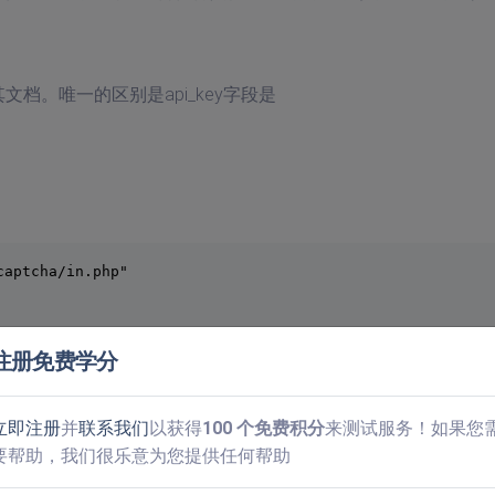
其文档。唯一的区别是api_key字段是
aptcha/in.php"

st">

注册免费学分
IKEY">

立即注册
并
联系我们
以获得
100 个免费积分
来测试服务！如果您
要帮助，我们很乐意为您提供任何帮助
he ID">
