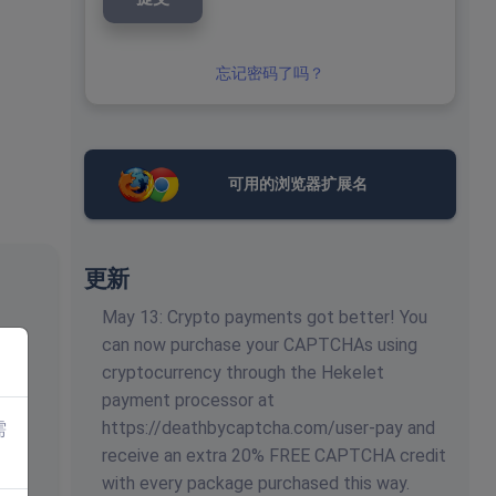
忘记密码了吗？
可用的浏览器扩展名
更新
May 13: Crypto payments got better! You
can now purchase your CAPTCHAs using
cryptocurrency through the Hekelet
payment processor at
https://deathbycaptcha.com/user-pay and
需
receive an extra 20% FREE CAPTCHA credit
with every package purchased this way.