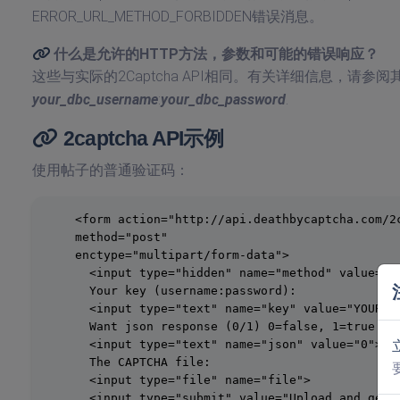
ERROR_URL_METHOD_FORBIDDEN错误消息。
什么是允许的HTTP方法，参数和可能的错误响应？
这些与实际的2Captcha API相同。有关详细信息，请参阅
your_dbc_username
:
your_dbc_password
.
2captcha API示例
使用帖子的普通验证码：
    <form action="http://api.deathbycaptcha.com/2c
    method="post"

    enctype="multipart/form-data">

      <input type="hidden" name="method" value="po
      Your key (username:password):

      <input type="text" name="key" value="YOUR_AP
      Want json response (0/1) 0=false, 1=true:

      <input type="text" name="json" value="0">

      The CAPTCHA file:

      <input type="file" name="file">

      <input type="submit" value="Upload and get t