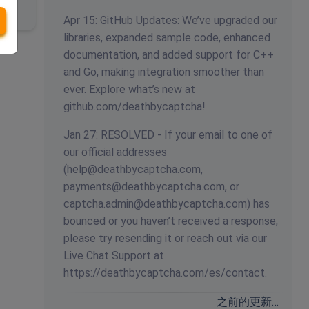
Apr 15: GitHub Updates: We’ve upgraded our
libraries, expanded sample code, enhanced
documentation, and added support for C++
and Go, making integration smoother than
ever. Explore what’s new at
github.com/deathbycaptcha!
Jan 27: RESOLVED - If your email to one of
our official addresses
(
help@deathbycaptcha.com
,
payments@deathbycaptcha.com
, or
captcha.admin@deathbycaptcha.com
) has
bounced or you haven’t received a response,
please try resending it or reach out via our
Live Chat Support at
https://deathbycaptcha.com/es/contact.
之前的更新…